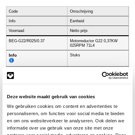
Code
Omschrijving
Info
Eenheid
Voorraad
Netto prijs
BEG-G22/R025/0.37
Motorreductor G22 0,37KW
025RPM 71L4
Info
Stuks
-
Deze website maakt gebruik van cookies
We gebruiken cookies om content en advertenties te
Gerelateerde categorieën voor
personaliseren, om functies voor social media te bieden
Motorreductor G22 RVS Ø25 25RPM
en om ons websiteverkeer te analyseren. Ook delen we
informatie over uw gebruik van onze site met onze