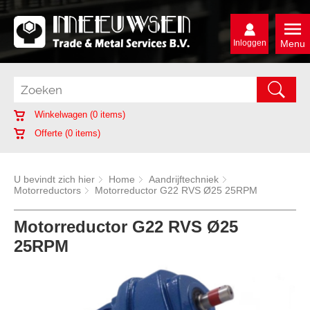
Inloggen
Menu
Winkelwagen (
0
items)
Offerte (
0
items)
U bevindt zich hier
Home
Aandrijftechniek
Motorreductors
Motorreductor G22 RVS Ø25 25RPM
Motorreductor G22 RVS Ø25
25RPM