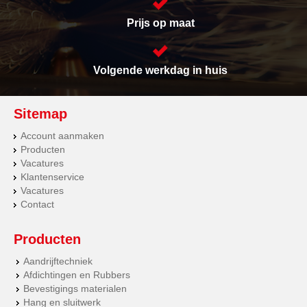
Prijs op maat
Volgende werkdag in huis
Sitemap
Account aanmaken
Producten
Vacatures
Klantenservice
Vacatures
Contact
Producten
Aandrijftechniek
Afdichtingen en Rubbers
Bevestigings materialen
Hang en sluitwerk