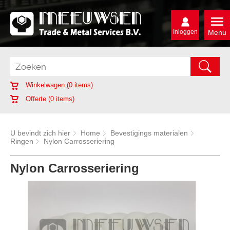
Inloggen
Menu
Winkelwagen (
0
items)
Offerte (
0
items)
U bevindt zich hier
Home
Bevestigings materialen
Ringen
Nylon Carrosseriering
Nylon Carrosseriering