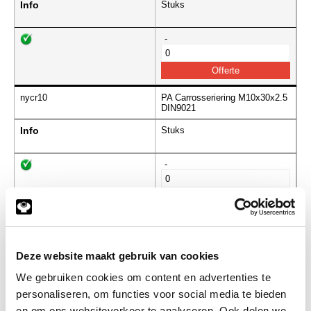
Info
Stuks
-
nycr10
PA Carrosseriering M10x30x2.5
DIN9021
Info
Stuks
-
nycr12
PA Carrosseriering M12x37x3.0
DIN9021
Deze website maakt gebruik van cookies
Info
Stuks
We gebruiken cookies om content en advertenties te
-
personaliseren, om functies voor social media te bieden
en om ons websiteverkeer te analyseren. Ook delen we