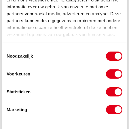
informatie over uw gebruik van onze site met onze
partners voor social media, adverteren en analyse. Deze
nycr16
PA Carrosseriering M16x50x3.0
DIN9021
partners kunnen deze gegevens combineren met andere
informatie die u aan ze heeft verstrekt of die ze hebben
Info
Stuks
verzameld op basis van uw gebruik van hun services.
-
Toestemmingsselectie
Noodzakelijk
nycr20
PA Carrosseriering M20x60x4.0
DIN9021
Voorkeuren
Info
Stuks
Statistieken
-
Marketing