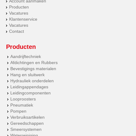
Account aanmaken
Producten
Vacatures
Klantenservice
Vacatures
Contact
Producten
Aandrijftechniek
Afdichtingen en Rubbers
Bevestigings materialen
Hang en sluitwerk
Hydrauliek onderdelen
Leidingappendages
Leidingcomponenten
Looproosters
Pneumatiek
Pompen
Verbruiksartikelen
Gereedschappen
Smeersystemen
Waterreiniging