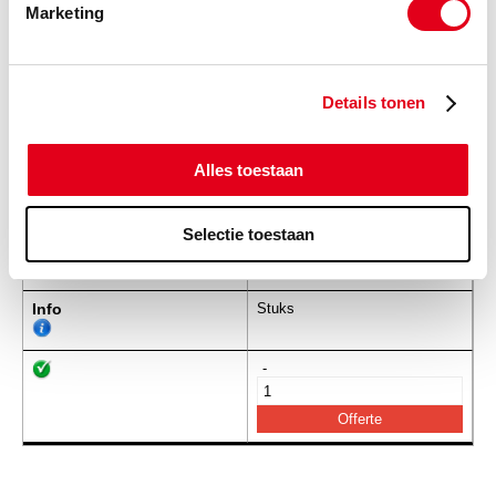
Marketing
Wiel0074
Wiel serie PUZG 200x050-
25x60
Details tonen
Info
Stuks
-
Alles toestaan
Selectie toestaan
Wiel0075
Wiel serie PUZG 250x050-
25x60
Info
Stuks
-