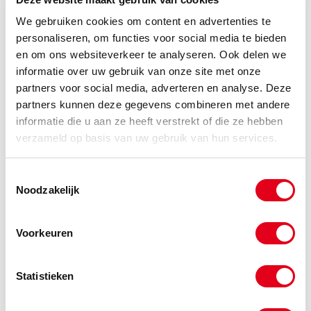
We gebruiken cookies om content en advertenties te
-
personaliseren, om functies voor social media te bieden
en om ons websiteverkeer te analyseren. Ook delen we
informatie over uw gebruik van onze site met onze
Wiel0072
Wiel serie PUZG 150x060-
partners voor social media, adverteren en analyse. Deze
25x65
partners kunnen deze gegevens combineren met andere
Info
Stuks
informatie die u aan ze heeft verstrekt of die ze hebben
verzameld op basis van uw gebruik van hun services.
-
Toestemmingsselectie
Noodzakelijk
Wiel0073
Wiel serie PUZG 160x050-
20x60
Voorkeuren
Info
Stuks
Statistieken
-