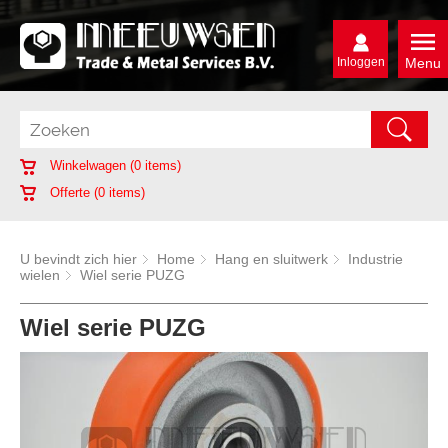
Inloggen
Menu
Winkelwagen (
0
items)
Offerte (
0
items)
U bevindt zich hier
Home
Hang en sluitwerk
Industrie
wielen
Wiel serie PUZG
Wiel serie PUZG