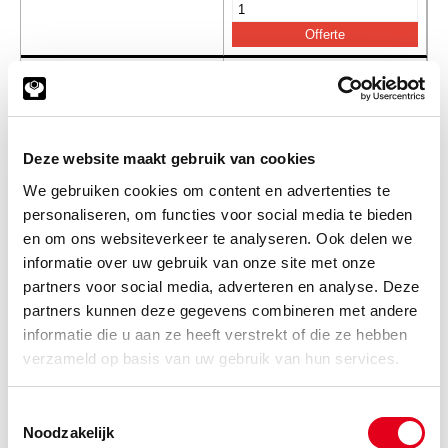
SKF4761
Y-Lagerblokken SKF PFT72 Y-
Lagerhuis
Info
Stuks
Deze website maakt gebruik van cookies
-
We gebruiken cookies om content en advertenties te
personaliseren, om functies voor social media te bieden
en om ons websiteverkeer te analyseren. Ook delen we
SKF4762
Y-Lagerblokken SKF PFT80 Y-
informatie over uw gebruik van onze site met onze
Lagerhuis
partners voor social media, adverteren en analyse. Deze
Info
Stuks
partners kunnen deze gegevens combineren met andere
informatie die u aan ze heeft verstrekt of die ze hebben
verzameld op basis van uw gebruik van hun services.
-
Toestemmingsselectie
Noodzakelijk