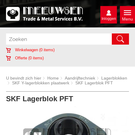
Inloggen
Menu
Winkelwagen (
0
items)
Offerte (
0
items)
U bevindt zich hier
Home
Aandrijftechniek
Lagerblokken
SKF Y-lagerblokken plaatwerk
SKF Lagerblok PFT
SKF Lagerblok PFT