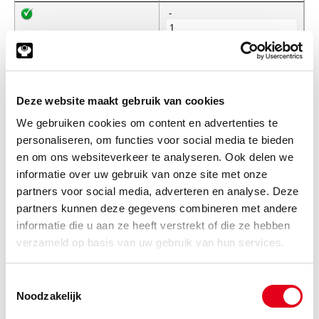
-
GE32LO
Gelenklager GE32LO
Info
Stuks
Deze website maakt gebruik van cookies
We gebruiken cookies om content en advertenties te
-
personaliseren, om functies voor social media te bieden
en om ons websiteverkeer te analyseren. Ook delen we
informatie over uw gebruik van onze site met onze
partners voor social media, adverteren en analyse. Deze
GE35LO
Gelenklager GE35LO
partners kunnen deze gegevens combineren met andere
Info
Stuks
informatie die u aan ze heeft verstrekt of die ze hebben
verzameld op basis van uw gebruik van hun services.
-
Toestemmingsselectie
Noodzakelijk
GE40LO
Gelenklager GE40LO