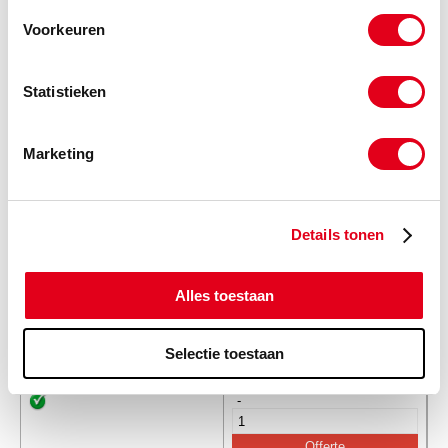
Info
Stuks
Voorkeuren
-
Statistieken
Marketing
GE50LO
Gelenklager GE50LO
Info
Stuks
Details tonen
-
Alles toestaan
GE63LO
Gelenklager GE63LO
Info
Stuks
Selectie toestaan
-