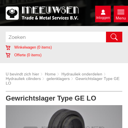
Inloggen
Menu
Winkelwagen (
0
items)
Offerte (
0
items)
U bevindt zich hier
Home
Hydrauliek onderdelen
Hydrauliek cilinders
gelenklagers
Gewrichtslager Type GE
LO
Gewrichtslager Type GE LO