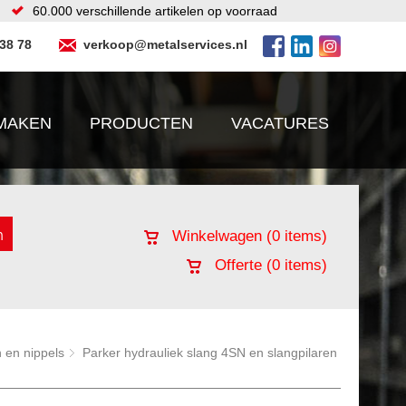
60.000 verschillende artikelen op voorraad
 38 78
verkoop@metalservices.nl
MAKEN
PRODUCTEN
VACATURES
Winkelwagen (
0
items)
Offerte (
0
items)
 en nippels
Parker hydrauliek slang 4SN en slangpilaren