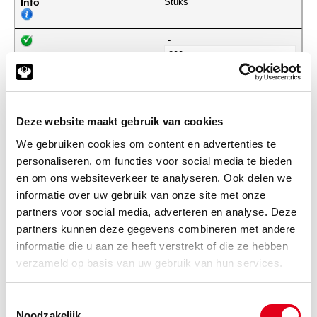
Info
Stuks
-
88bb05x055
ELVZ 6k-bout 8.8 M05x055
DIN931
Deze website maakt gebruik van cookies
(de verpakkingseenheid is 200
stuks)
We gebruiken cookies om content en advertenties te
personaliseren, om functies voor social media te bieden
Info
Stuks
en om ons websiteverkeer te analyseren. Ook delen we
informatie over uw gebruik van onze site met onze
-
partners voor social media, adverteren en analyse. Deze
partners kunnen deze gegevens combineren met andere
informatie die u aan ze heeft verstrekt of die ze hebben
88bb05x060
ELVZ 6k-bout 8.8 M05x060
verzameld op basis van uw gebruik van hun services.
DIN931
(de verpakkingseenheid is 200
stuks)
Toestemmingsselectie
Noodzakelijk