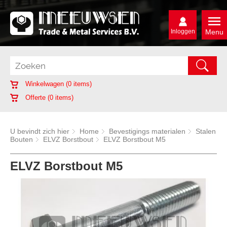
Inloggen
Menu
Winkelwagen (
0
items)
Offerte (
0
items)
U bevindt zich hier
Home
Bevestigings materialen
Stalen
Bouten
ELVZ Borstbout
ELVZ Borstbout M5
ELVZ Borstbout M5