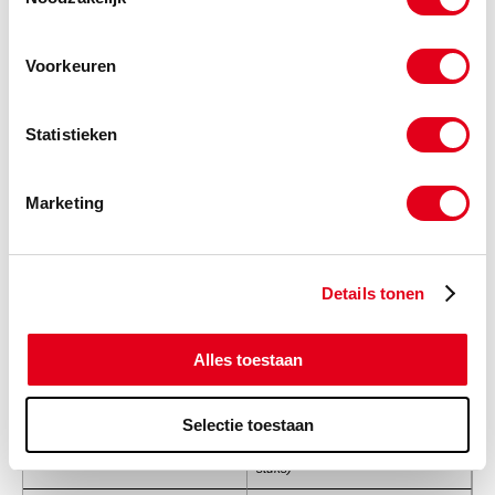
Info
Stuks
Voorkeuren
-
Statistieken
88bb05x065
ELVZ 6k-bout 8.8 M05x065
DIN931
(de verpakkingseenheid is 200
Marketing
stuks)
Info
Stuks
Details tonen
-
Alles toestaan
88bb05x070
ELVZ 6k-bout 8.8 M05x070
Selectie toestaan
DIN931
(de verpakkingseenheid is 200
stuks)