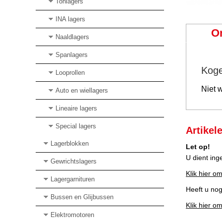
Tonlagers
INA lagers
O
Naaldlagers
Spanlagers
Koge
Looprollen
Niet 
Auto en wiellagers
Lineaire lagers
Special lagers
Artikel
Lagerblokken
Let op!
U dient ing
Gewrichtslagers
Klik hier om
Lagergarnituren
Heeft u no
Bussen en Glijbussen
Klik hier o
Elektromotoren