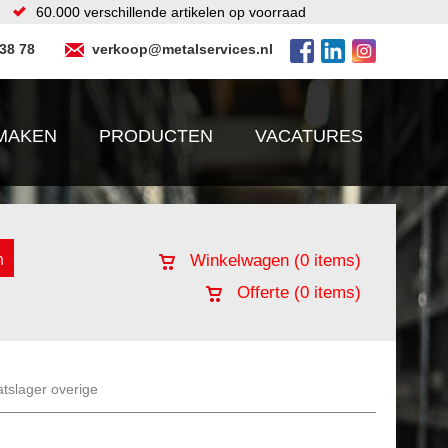
60.000 verschillende artikelen op voorraad
 38 78
verkoop@metalservices.nl
MAKEN
PRODUCTEN
VACATURES
Winkelwagen (
0
items)
Offerte (
0
items)
atslager overige