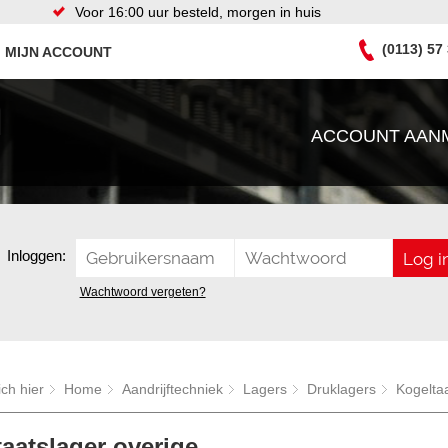
Voor 16:00 uur besteld, morgen in huis
(0113) 57
MIJN ACCOUNT
ACCOUNT AAN
Inloggen:
Wachtwoord vergeten?
ich hier
Home
Aandrijftechniek
Lagers
Druklagers
Kogelta
aatslager overige