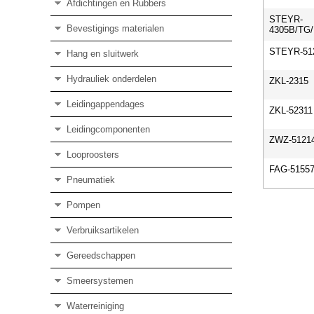
Afdichtingen en Rubbers
STEYR-
Bevestigings materialen
4305B/TG
STEYR-51
Hang en sluitwerk
Hydrauliek onderdelen
ZKL-2315
Leidingappendages
ZKL-52311
Leidingcomponenten
ZWZ-5121
Looproosters
FAG-5155
Pneumatiek
Pompen
Verbruiksartikelen
Gereedschappen
Smeersystemen
Waterreiniging