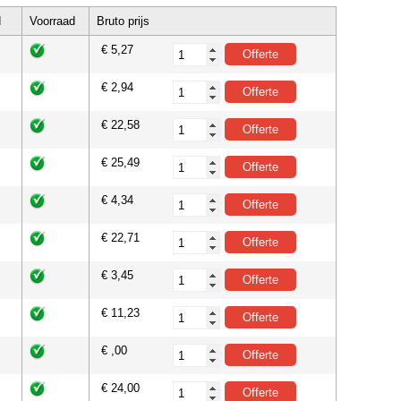
d
Voorraad
Bruto prijs
€ 5,27
€ 2,94
€ 22,58
€ 25,49
€ 4,34
€ 22,71
€ 3,45
€ 11,23
€ ,00
€ 24,00