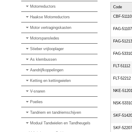
Motorreductors
Code
CBF-51110
Haakse Motorreductors
Motor vertragingskasten
FAG-5110
Motorspansledes
FAG-5121
Stieber vrijlooplager
FAG-5331
As klembussen
FLT-51112
Aandrijfkoppelingen
FLT-52212
Ketting en kettingwielen
NKE-5120
V-snaren
Poelies
NSK-5331
Tandriem en tandriemschijven
SKF-5142
Moduul Tandwielen en Tandheugels
SKF-5220