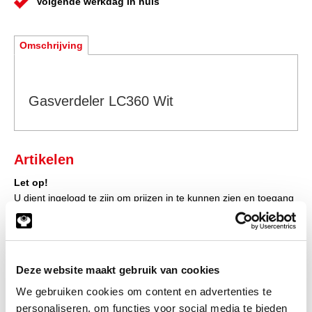
Volgende werkdag in huis
Omschrijving
Gasverdeler LC360 Wit
Artikelen
Let op!
U dient ingelogd te zijn om prijzen in te kunnen zien en toegang
te verkrijgen tot de winkelwagen, waarna u direct uw bestelling
af kunt ronden.
Klik hier om in te loggen
Deze website maakt gebruik van cookies
Heeft u nog geen account?
We gebruiken cookies om content en advertenties te
Klik hier om klant te worden
personaliseren, om functies voor social media te bieden