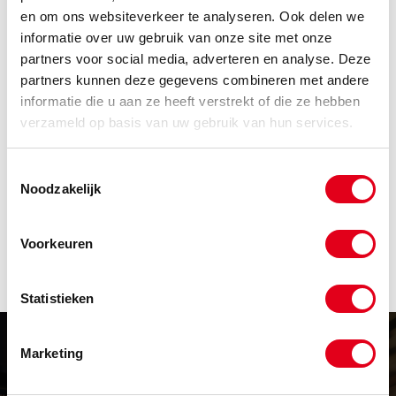
en om ons websiteverkeer te analyseren. Ook delen we
Code
Omschrijving
informatie over uw gebruik van onze site met onze
partners voor social media, adverteren en analyse. Deze
Info
Eenheid
partners kunnen deze gegevens combineren met andere
Voorraad
Netto prijs
informatie die u aan ze heeft verstrekt of die ze hebben
Las082
Gasverdeler LC360 Wit
verzameld op basis van uw gebruik van hun services.
Info
Stuks
Toestemmingsselectie
Noodzakelijk
-
Voorkeuren
Statistieken
Marketing