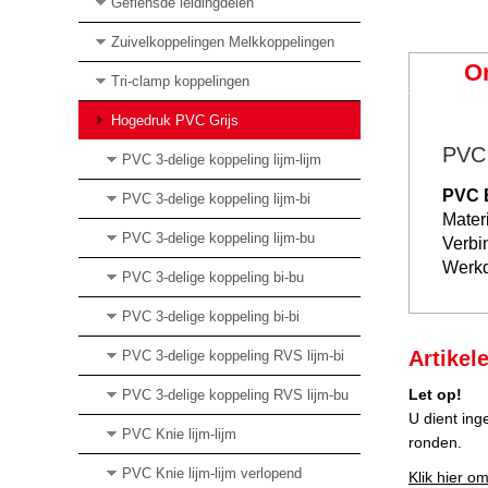
Geflensde leidingdelen
Zuivelkoppelingen Melkkoppelingen
O
Tri-clamp koppelingen
Hogedruk PVC Grijs
PVC 
PVC 3-delige koppeling lijm-lijm
PVC 
PVC 3-delige koppeling lijm-bi
Mater
PVC 3-delige koppeling lijm-bu
Verbi
Werkd
PVC 3-delige koppeling bi-bu
PVC 3-delige koppeling bi-bi
Artikel
PVC 3-delige koppeling RVS lijm-bi
Let op!
PVC 3-delige koppeling RVS lijm-bu
U dient ing
PVC Knie lijm-lijm
ronden.
PVC Knie lijm-lijm verlopend
Klik hier om