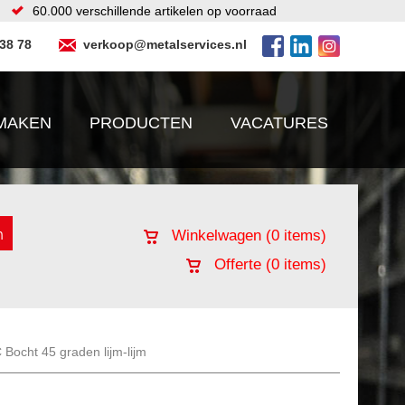
60.000 verschillende artikelen op voorraad
 38 78
verkoop@metalservices.nl
MAKEN
PRODUCTEN
VACATURES
Winkelwagen (
0
items)
Offerte (
0
items)
Bocht 45 graden lijm-lijm