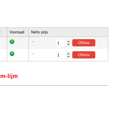
d
Voorraad
Netto prijs
-
-
jm-lijm