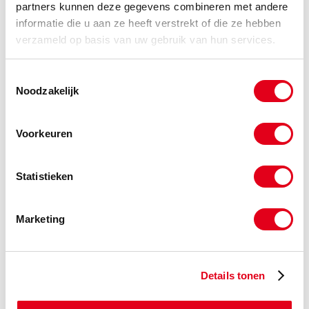
partners kunnen deze gegevens combineren met andere
-
informatie die u aan ze heeft verstrekt of die ze hebben
verzameld op basis van uw gebruik van hun services.
kwt08d26
Ket.w. 1/2" Duplex Taperlock
Toestemmingsselectie
2012 z26
Noodzakelijk
Info
Stuks
Voorkeuren
-
Statistieken
kwt08d27
Ket.w. 1/2" Duplex Taperlock
2012 z27
Marketing
Info
Stuks
-
Details tonen