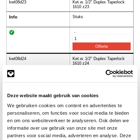
kwt08d23
Ket.w. 1/2" Duplex Taperlock
1610 z23
Info
Stuks
-
kwt08d24
Ket.w. 1/2" Duplex Taperlock
1610 z24
Info
Stuks
-
Deze website maakt gebruik van cookies
We gebruiken cookies om content en advertenties te
personaliseren, om functies voor social media te bieden
kwt08d25
Ket.w. 1/2" Duplex Taperlock
2012 z25
en om ons websiteverkeer te analyseren. Ook delen we
informatie over uw gebruik van onze site met onze
Info
Stuks
partners voor social media, adverteren en analyse. Deze