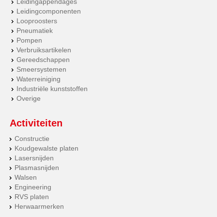
Leidingappendages
Leidingcomponenten
Looproosters
Pneumatiek
Pompen
Verbruiksartikelen
Gereedschappen
Smeersystemen
Waterreiniging
Industriële kunststoffen
Overige
Activiteiten
Constructie
Koudgewalste platen
Lasersnijden
Plasmasnijden
Walsen
Engineering
RVS platen
Herwaarmerken