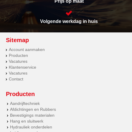
Prijs op maat
Volgende werkdag in huis
Sitemap
Account aanmaken
Producten
Vacatures
Klantenservice
Vacatures
Contact
Producten
Aandrijftechniek
Afdichtingen en Rubbers
Bevestigings materialen
Hang en sluitwerk
Hydrauliek onderdelen