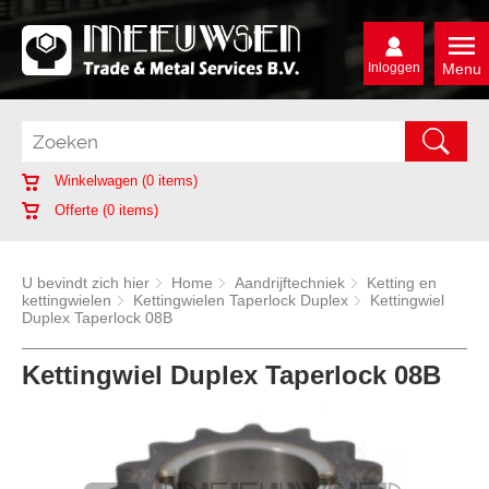
Inloggen
Menu
Winkelwagen (
0
items)
Offerte (
0
items)
U bevindt zich hier
Home
Aandrijftechniek
Ketting en
kettingwielen
Kettingwielen Taperlock Duplex
Kettingwiel
Duplex Taperlock 08B
Kettingwiel Duplex Taperlock 08B