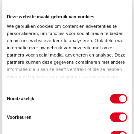
mesm12
Messing Moer M12 DIN934
(de verpakkingseenheid is 1
stuks)
Deze website maakt gebruik van cookies
Info
Stuks
We gebruiken cookies om content en advertenties te
personaliseren, om functies voor social media te bieden
-
en om ons websiteverkeer te analyseren. Ook delen we
informatie over uw gebruik van onze site met onze
partners voor social media, adverteren en analyse. Deze
partners kunnen deze gegevens combineren met andere
mesm14
Messing Moer M14 DIN934
informatie die u aan ze heeft verstrekt of die ze hebben
(de verpakkingseenheid is 1
stuks)
verzameld op basis van uw gebruik van hun services.
Info
Stuks
Toestemmingsselectie
Noodzakelijk
-
Voorkeuren
mesm16
Messing Moer M16 DIN934
(de verpakkingseenheid is 1