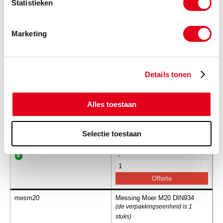
Statistieken
stuks)
Info
Stuks
Marketing
-
Details tonen
mesm18
Messing Moer M18 DIN934
(de verpakkingseenheid is 1
Alles toestaan
stuks)
Info
Stuks
Selectie toestaan
-
mesm20
Messing Moer M20 DIN934
(de verpakkingseenheid is 1
stuks)