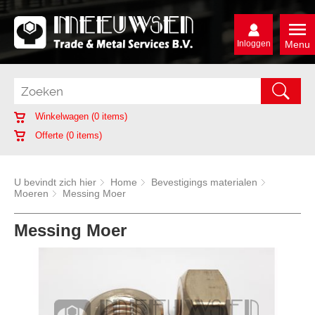
Inloggen
Menu
Winkelwagen (
0
items)
Offerte (
0
items)
U bevindt zich hier
Home
Bevestigings materialen
Moeren
Messing Moer
Messing Moer