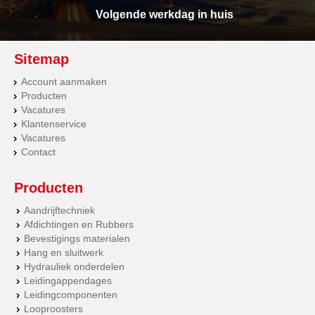
Volgende werkdag in huis
Sitemap
Account aanmaken
Producten
Vacatures
Klantenservice
Vacatures
Contact
Producten
Aandrijftechniek
Afdichtingen en Rubbers
Bevestigings materialen
Hang en sluitwerk
Hydrauliek onderdelen
Leidingappendages
Leidingcomponenten
Looproosters