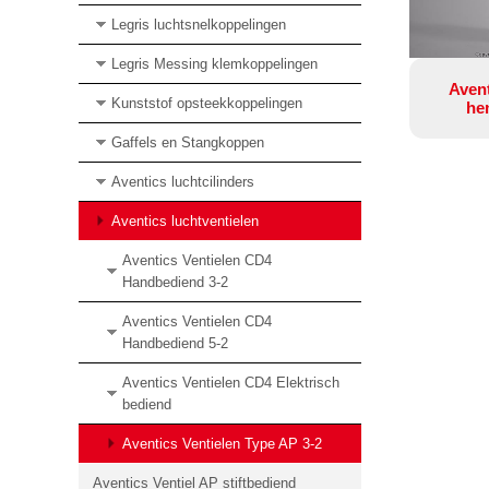
Legris luchtsnelkoppelingen
Legris Messing klemkoppelingen
Avent
Kunststof opsteekkoppelingen
he
Gaffels en Stangkoppen
Aventics luchtcilinders
Aventics luchtventielen
Aventics Ventielen CD4
Handbediend 3-2
Aventics Ventielen CD4
Handbediend 5-2
Aventics Ventielen CD4 Elektrisch
bediend
Aventics Ventielen Type AP 3-2
Aventics Ventiel AP stiftbediend