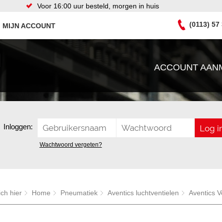
Voor 16:00 uur besteld, morgen in huis
(0113) 57
MIJN ACCOUNT
ACCOUNT AAN
Inloggen:
Wachtwoord vergeten?
ich hier
Home
Pneumatiek
Aventics luchtventielen
Aventics V