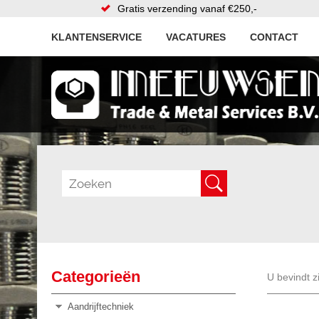
Gratis verzending vanaf €250,-
KLANTENSERVICE
VACATURES
CONTACT
Categorieën
U bevindt z
Aandrijftechniek