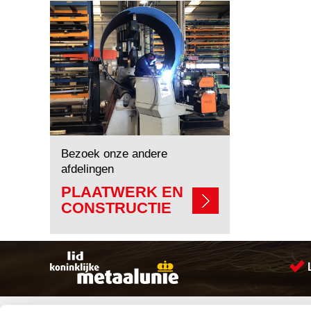
Bezoek onze andere
afdelingen
PLAATWERK EN
CONSTRUCTIE