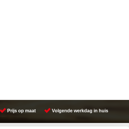
Prijs op maat
Volgende werkdag in huis