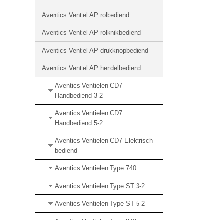
Aventics Ventiel AP rolbediend
Aventics Ventiel AP rolknikbediend
Aventics Ventiel AP drukknopbediend
Aventics Ventiel AP hendelbediend
Aventics Ventielen CD7
Handbediend 3-2
Aventics Ventielen CD7
Handbediend 5-2
Aventics Ventielen CD7 Elektrisch
bediend
Aventics Ventielen Type 740
Aventics Ventielen Type ST 3-2
Aventics Ventielen Type ST 5-2