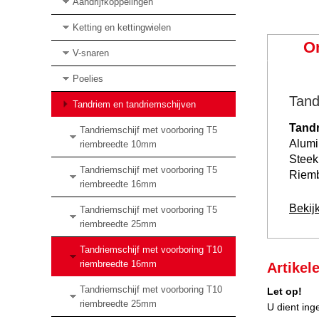
Aandrijfkoppelingen
Ketting en kettingwielen
O
V-snaren
Poelies
Tand
Tandriem en tandriemschijven
Tandr
Tandriemschijf met voorboring T5
Alum
riembreedte 10mm
Steek
Tandriemschijf met voorboring T5
Riem
riembreedte 16mm
Bekij
Tandriemschijf met voorboring T5
riembreedte 25mm
Tandriemschijf met voorboring T10
riembreedte 16mm
Artikel
Tandriemschijf met voorboring T10
Let op!
riembreedte 25mm
U dient ing