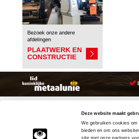
Bezoek onze andere
afdelingen
PLAATWERK EN
CONSTRUCTIE
Sitemap
Producten
Deze website maakt gebru
Account aanmaken
Aandrijftechniek
Producten
Bevestigings materialen
We gebruiken cookies om c
Vacatures
Hydrauliek onderdelen
bieden en om ons websitev
Klantenservice
Leidingcomponenten
site met onze partners vo