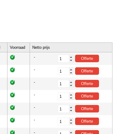
d
Voorraad
Netto prijs
-
-
-
-
-
-
-