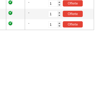
-
-
-