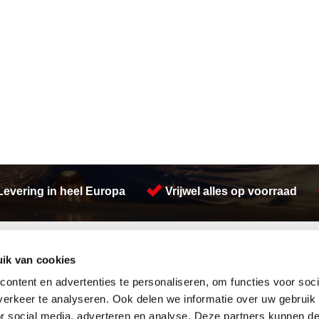
Levering in heel Europa
Vrijwel alles op voorraad
Activiteiten
ik van cookies
Afdichtingen en Rubbers
RVS platen
Hang en sluitwerk
Watersnijden
ontent en advertenties te personaliseren, om functies voor soci
Leidingappendages
Voorraad platen
erkeer te analyseren. Ook delen we informatie over uw gebruik
Looproosters
Walsen
or social media, adverteren en analyse. Deze partners kunnen 