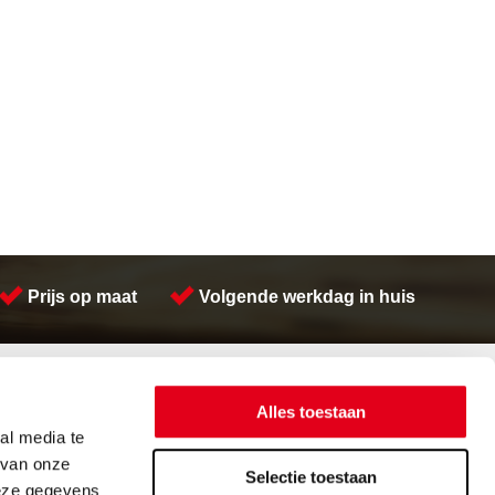
Prijs op maat
Volgende werkdag in huis
Contactinformatie
Meeuwsen Trade & Metal Services B.V.
Alles toestaan
Adres:
Kreeft 5 4401 NZ Yerseke
al media te
Telefoon:
(0113) 57 38 78
 van onze
Email:
verkoop@metalservices.nl
Selectie toestaan
deze gegevens