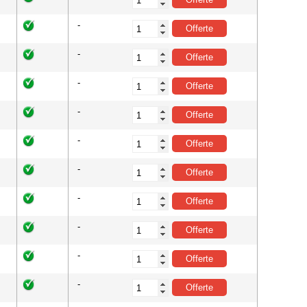
-
-
-
-
-
-
-
-
-
-