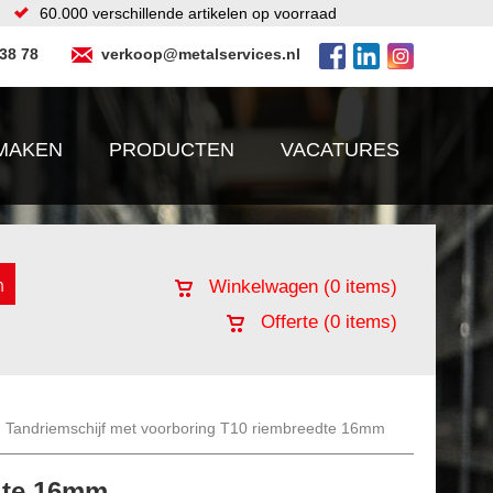
60.000 verschillende artikelen op voorraad
 38 78
verkoop@metalservices.nl
MAKEN
PRODUCTEN
VACATURES
Winkelwagen (
0
items)
Offerte (
0
items)
Tandriemschijf met voorboring T10 riembreedte 16mm
dte 16mm