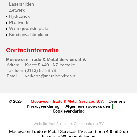
Lasersnijden
Zetwerk
Hydrauliek
Plaatwerk
Warmgewalste platen
Koudgewalste platen
Contactinformatie
Meeuwsen Trade & Metal Services B.V.
Adres:
Kreeft 5 4401 NZ Yerseke
Telefoon:
(0113) 57 38 78
Email:
verkoop@metalservices.nl
© 2026
Meeuwsen Trade & Metal Services B.V.
Over ons
Privacyverklaring
Algemene voorwaarden
Cookieverklaring
Website:
Van Suilichem Communicatie BV
Meeuwsen Trade & Metal Services BV
scoort een
4,9
uit
5
op
basis van
39
beoordelingen