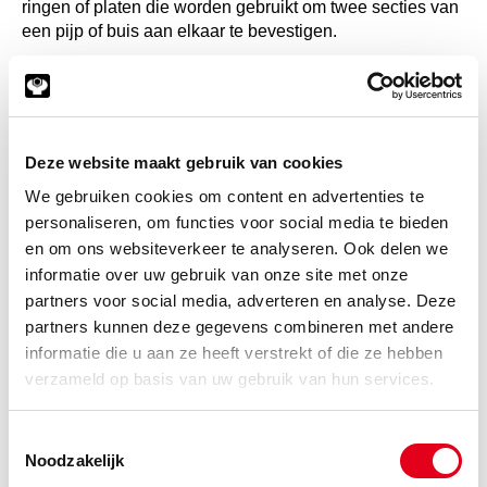
ringen of platen die worden gebruikt om twee secties van
een pijp of buis aan elkaar te bevestigen.
Compensatoren NBR geflensd
NBR staat voor nitril-butadieenrubber. Het is een soort
synthetisch rubber dat vooral bekend staat om zijn
weerstand tegen olie, brandstoffen en andere
Deze website maakt gebruik van cookies
chemicaliën. Net als de EPDM compensator heeft de
We gebruiken cookies om content en advertenties te
NBR compensator
een geflensde verbinding.
personaliseren, om functies voor social media te bieden
Compensator RVS geflensd
en om ons websiteverkeer te analyseren. Ook delen we
RVS staat voor roestvrij staal, een legering die bekend
informatie over uw gebruik van onze site met onze
staat om zijn corrosiebestendigheid. Ook deze
RVS
partners voor social media, adverteren en analyse. Deze
compensator
heeft een geflensde verbinding.
partners kunnen deze gegevens combineren met andere
informatie die u aan ze heeft verstrekt of die ze hebben
Compensator RVS Buttweld
verzameld op basis van uw gebruik van hun services.
Gemaakt van roestvrij staal. Buttweld verwijst naar een
lasmethode waarbij de uiteinden van twee pijpen of
buizen worden samengevoegd door ze tegen elkaar te
Toestemmingsselectie
Noodzakelijk
plaatsen en ze vervolgens te lassen. De
RVS Buttweld
compensator
zorgt voor een sterke en permanente