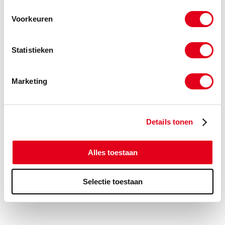
verbinding.
Voorkeuren
Compensator Galv. BSP
Galv. staat voor gegalvaniseerd, wat betekent dat het
Statistieken
staal is bedekt met een beschermende laag zink om
roestvorming te voorkomen. BSP staat voor British
Standard Pipe, wat een standaard schroefdraadtype is
Marketing
voor buizen en fittingen. Dit betekent dat deze
Galv. BSP
compensator
is ontworpen om te worden geschroefd in
plaats van gelast of geflensd.
Details tonen
Samengevat, de belangrijkste verschillen tussen deze
compensatoren liggen in het gebruikte materiaal en de
manier waarop ze worden verbonden met andere
Alles toestaan
leidingen of apparatuur. De keuze voor een specifieke
compensator hangt af van de toepassing, het medium dat
door de leiding stroomt, en de specifieke eisen van het
Selectie toestaan
systeem.