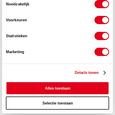
Noodzakelijk
HD Fittingen BSPP
Voorkeuren
Statistieken
Marketing
Details tonen
Alles toestaan
Selectie toestaan
Cleanerslangen