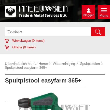
Inloggen
Menu
Winkelwagen (
0
items)
Offerte (
0
items)
U bevindt zich hier
Home
Waterreiniging
Spuitpistolen
Spuitpistool easyfarm 365+
Spuitpistool easyfarm 365+