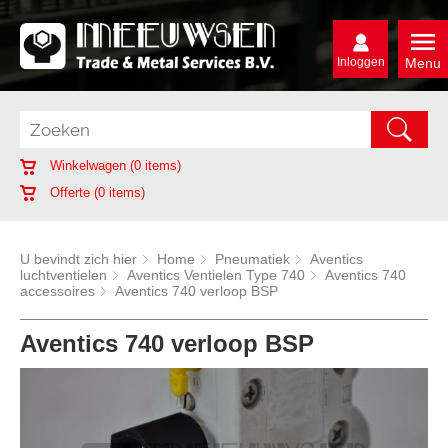
Inloggen
Menu
Winkelwagen (
0
items)
Offerte (
0
items)
U bevindt zich hier
Home
Pneumatiek
Aventics
luchtventielen
Aventics Ventielen Type 740
Aventics 740
accessoires
Aventics 740 verloop BSP
Aventics 740 verloop BSP