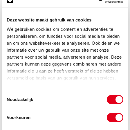
Heeft u nog geen account?
Klik hier om klant te worden
Deze website maakt gebruik van cookies
Code
Omschrijving
We gebruiken cookies om content en advertenties te
personaliseren, om functies voor social media te bieden
Info
Eenheid
en om ons websiteverkeer te analyseren. Ook delen we
Voorraad
Netto prijs
informatie over uw gebruik van onze site met onze
8932404100
740 Serie Adapter M12x1,0
partners voor social media, adverteren en analyse. Deze
(08mm)
partners kunnen deze gegevens combineren met andere
Info
Stuks
informatie die u aan ze heeft verstrekt of die ze hebben
verzameld op basis van uw gebruik van hun services.
-
Toestemmingsselectie
Noodzakelijk
8932400164
740 Serie Adapter M14x1,0
(10mm)
Voorkeuren
Info
Stuks