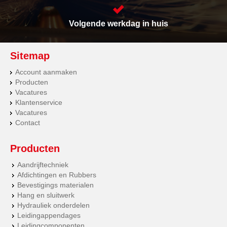
Volgende werkdag in huis
Sitemap
Account aanmaken
Producten
Vacatures
Klantenservice
Vacatures
Contact
Producten
Aandrijftechniek
Afdichtingen en Rubbers
Bevestigings materialen
Hang en sluitwerk
Hydrauliek onderdelen
Leidingappendages
Leidingcomponenten