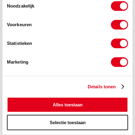
Noodzakelijk
Parker hydrauliek slangen en nippels
Voorkeuren
Statistieken
Marketing
Details tonen
Alles toestaan
Selectie toestaan
Parker Fittingen Minimes