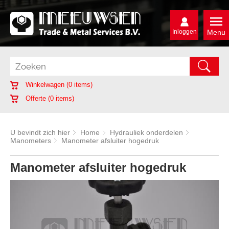
Inloggen
Menu
Winkelwagen (
0
items)
Offerte (
0
items)
U bevindt zich hier
Home
Hydrauliek onderdelen
Manometers
Manometer afsluiter hogedruk
Manometer afsluiter hogedruk