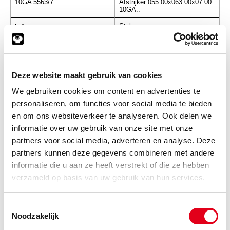
10GA 5563/7
Afstrijker 055.00x063.00x07.00
10GA..
Info
Stuks
-
Deze website maakt gebruik van cookies
We gebruiken cookies om content en advertenties te
10GA 5565/5/R
Afstrijker 055.00x065.00x05.00
personaliseren, om functies voor social media te bieden
10GA..
en om ons websiteverkeer te analyseren. Ook delen we
Info
Stuks
informatie over uw gebruik van onze site met onze
partners voor social media, adverteren en analyse. Deze
-
partners kunnen deze gegevens combineren met andere
informatie die u aan ze heeft verstrekt of die ze hebben
verzameld op basis van uw gebruik van hun services.
10GA 5565/7
Afstrijker 055.00x065.00x07.00
10GA..
Toestemmingsselectie
Noodzakelijk
Info
Stuks