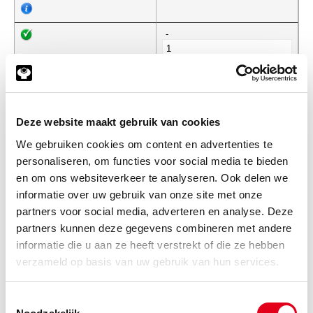
-
SPB2360
Optibelt V-snaar smal prof. SPB
2360
Deze website maakt gebruik van cookies
Info
Stuks
We gebruiken cookies om content en advertenties te
personaliseren, om functies voor social media te bieden
-
en om ons websiteverkeer te analyseren. Ook delen we
informatie over uw gebruik van onze site met onze
partners voor social media, adverteren en analyse. Deze
SPB2400
Optibelt V-snaar smal prof. SPB
partners kunnen deze gegevens combineren met andere
2400
informatie die u aan ze heeft verstrekt of die ze hebben
Info
Stuks
verzameld op basis van uw gebruik van hun services.
-
Toestemmingsselectie