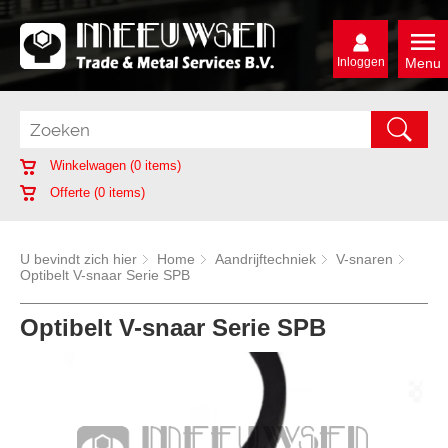
Inloggen
Menu
Winkelwagen (
0
items)
Offerte (
0
items)
U bevindt zich hier
Home
Aandrijftechniek
V-snaren
Optibelt V-snaar Serie SPB
Optibelt V-snaar Serie SPB