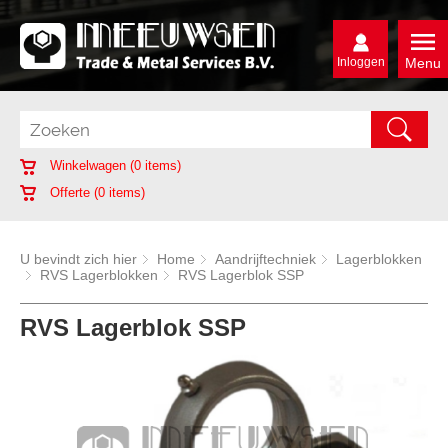
Inloggen
Menu
Winkelwagen (
0
items)
Offerte (
0
items)
U bevindt zich hier
Home
Aandrijftechniek
Lagerblokken
RVS Lagerblokken
RVS Lagerblok SSP
RVS Lagerblok SSP