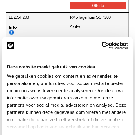
LBZ.SP208
RVS lagerhuis SSP208
Info
Stuks
-
Deze website maakt gebruik van cookies
LBZ.SP209
RVS lagerhuis SSP209
We gebruiken cookies om content en advertenties te
Info
Stuks
personaliseren, om functies voor social media te bieden
en om ons websiteverkeer te analyseren. Ook delen we
-
informatie over uw gebruik van onze site met onze
partners voor social media, adverteren en analyse. Deze
partners kunnen deze gegevens combineren met andere
informatie die u aan ze heeft verstrekt of die ze hebben
LBZ.SP210
RVS lagerhuis SSP210
verzameld op basis van uw gebruik van hun services.
Info
Stuks