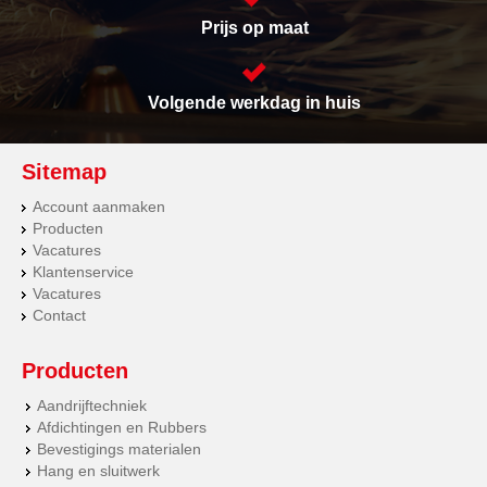
Prijs op maat
Volgende werkdag in huis
Sitemap
Account aanmaken
Producten
Vacatures
Klantenservice
Vacatures
Contact
Producten
Aandrijftechniek
Afdichtingen en Rubbers
Bevestigings materialen
Hang en sluitwerk