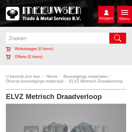
Inloggen
Menu
Winkelwagen (
0
items)
Offerte (
0
items)
U bevindt zich hier
Home
Bevestigings materialen
Diverse bevestigings-materiaal
ELVZ Metrisch Draadverloop
ELVZ Metrisch Draadverloop