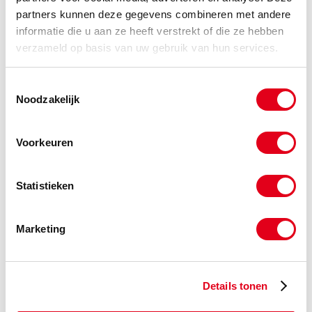
evdvm10x08
Elvz. Draadverloop Bi-Bu
partners kunnen deze gegevens combineren met andere
M10xM08
informatie die u aan ze heeft verstrekt of die ze hebben
Info
Stuks
verzameld op basis van uw gebruik van hun services.
-
Toestemmingsselectie
Noodzakelijk
evdvm10x12
Elvz. Draadverloop Bi-Bu
Voorkeuren
M10xM12
Info
Stuks
Statistieken
-
Marketing
evdvm10x16
Elvz. Draadverloop Bi-Bu
M10xM16
Details tonen
Info
Stuks