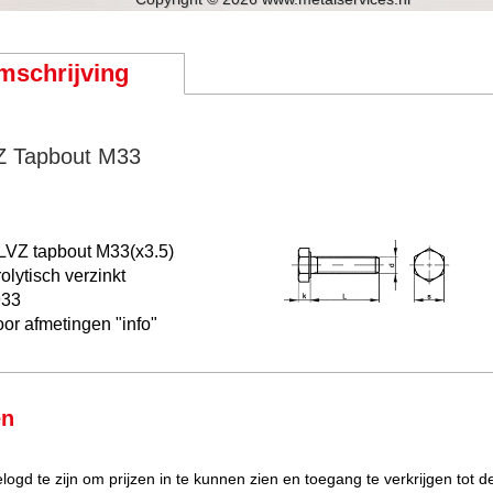
mschrijving
Z Tapbout M33
ELVZ
tapbout M33(x3.5)
rolytisch verzinkt
933
oor afmetingen "info"
en
elogd te zijn om prijzen in te kunnen zien en toegang te verkrijgen tot 