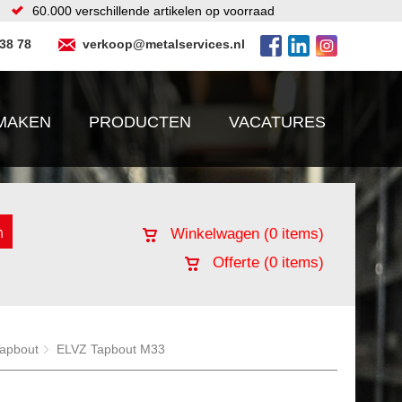
60.000 verschillende artikelen op voorraad
 38 78
verkoop@metalservices.nl
MAKEN
PRODUCTEN
VACATURES
Winkelwagen (
0
items)
Offerte (
0
items)
apbout
ELVZ Tapbout M33