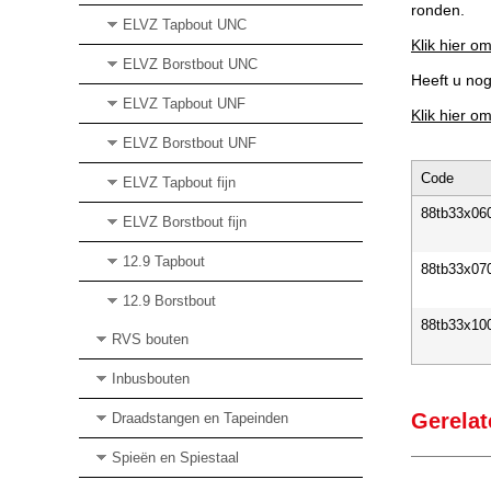
ronden.
ELVZ Tapbout UNC
Klik hier om
ELVZ Borstbout UNC
Heeft u no
ELVZ Tapbout UNF
Klik hier o
ELVZ Borstbout UNF
Code
ELVZ Tapbout fijn
88tb33x06
ELVZ Borstbout fijn
12.9 Tapbout
88tb33x07
12.9 Borstbout
88tb33x10
RVS bouten
Inbusbouten
Gerelat
Draadstangen en Tapeinden
Spieën en Spiestaal