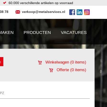
60.000 verschillende artikelen op voorraad
 38 78
verkoop@metalservices.nl
MAKEN
PRODUCTEN
VACATURES
Winkelwagen (
0
items)
Offerte (
0
items)
SPZ