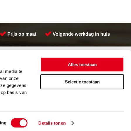
Prijs op maat
Volgende werkdag in huis
Contactinformatie
Meeuwsen Trade & Metal Services B.V.
Alles toestaan
Adres:
Kreeft 5 4401 NZ Yerseke
al media te
Telefoon:
(0113) 57 38 78
 van onze
Email:
verkoop@metalservices.nl
Selectie toestaan
deze gegevens
 op basis van
orwaarden
Cookieverklaring
ing
Details tonen