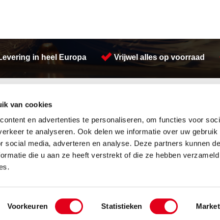
Levering in heel Europa
Vrijwel alles op voorraad
Activiteiten
ik van cookies
Afdichtingen en Rubbers
Hydrauliek
Hang en sluitwerk
Plasmasnijden
ontent en advertenties te personaliseren, om functies voor soci
Leidingappendages
Verspaning
erkeer te analyseren. Ook delen we informatie over uw gebruik
Looproosters
Buizen snijden
or social media, adverteren en analyse. Deze partners kunnen 
Pompen
Lasersnijden
ormatie die u aan ze heeft verstrekt of die ze hebben verzameld
Gereedschappen
Herwaarmerken
Waterreiniging
Koudgewalste platen
es.
Overige
Engineering
etal Services B.V.
Over ons
Privacyverklaring
Algemene vo
Voorkeuren
Statistieken
Market
Website:
Van Suilichem Communicatie BV