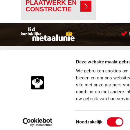
PLAATWERK EN
CONSTRUCTIE
Sitemap
Producten
Deze website maakt gebru
Account aanmaken
Aandrijftechniek
Producten
Bevestigings materialen
We gebruiken cookies om c
Vacatures
Hydrauliek onderdelen
bieden en om ons websitev
Klantenservice
Leidingcomponenten
site met onze partners vo
Vacatures
Pneumatiek
combineren met andere inf
Contact
Verbruiksartikelen
Smeersystemen
uw gebruik van hun servic
Industriële kunststoffen
© 2026
Meeuwsen Trade & M
Toestemmingsselectie
Noodzakelijk