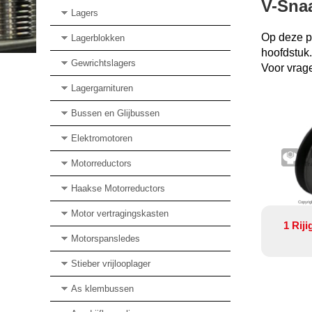
V-Snaa
Lagers
Op deze pa
Lagerblokken
hoofdstuk.
Gewrichtslagers
Voor vrag
Lagergarnituren
Bussen en Glijbussen
Elektromotoren
Motorreductors
Haakse Motorreductors
Copyrig
Motor vertragingskasten
1 Rij
Motorspansledes
Stieber vrijlooplager
As klembussen