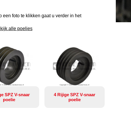
een foto te klikken gaat u verder in het
kijk alle poelies
ht © 2026 www.metalservices.nl
Copyright © 2026 www.metalservices.nl
ige SPZ V-snaar
4 Rijige SPZ V-snaar
poelie
poelie