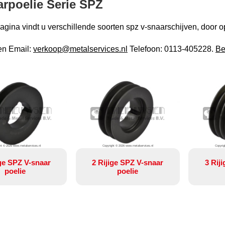
rpoelie Serie SPZ
gina vindt u verschillende soorten spz v-snaarschijven, door op 
en Email:
verkoop@metalservices.nl
Telefoon: 0113-405228.
Be
ht © 2026 www.metalservices.nl
Copyright © 2026 www.metalservices.nl
Copyrig
ige SPZ V-snaar
2 Rijige SPZ V-snaar
3 Rij
poelie
poelie