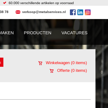
60.000 verschillende artikelen op voorraad
 38 78
verkoop@metalservices.nl
MAKEN
PRODUCTEN
VACATURES
Winkelwagen (
0
items)
Offerte (
0
items)