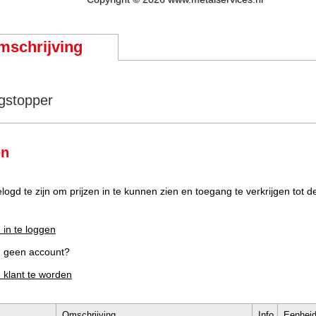
mschrijving
gstopper
en
elogd te zijn om prijzen in te kunnen zien en toegang te verkrijgen tot 
 in te loggen
g geen account?
m klant te worden
Omschrijving
Info
Eenhei