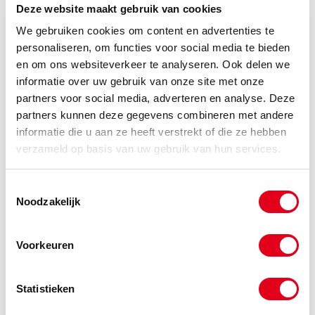
Deze website maakt gebruik van cookies
We gebruiken cookies om content en advertenties te
kw16B1br38Z14
Kettingwiel 1" simp. Ø38 Z14 H
personaliseren, om functies voor social media te bieden
en om ons websiteverkeer te analyseren. Ook delen we
Info
Stuks
informatie over uw gebruik van onze site met onze
partners voor social media, adverteren en analyse. Deze
-
partners kunnen deze gegevens combineren met andere
informatie die u aan ze heeft verstrekt of die ze hebben
verzameld op basis van uw gebruik van hun services.
kw16B1br38Z15
Kettingwiel 1" simp. Ø38 Z15 H
Toestemmingsselectie
Info
Stuks
Noodzakelijk
-
Voorkeuren
kw16B1br38Z21
Kettingwiel 1" simp. Ø38 Z21 H
Statistieken
Info
Stuks