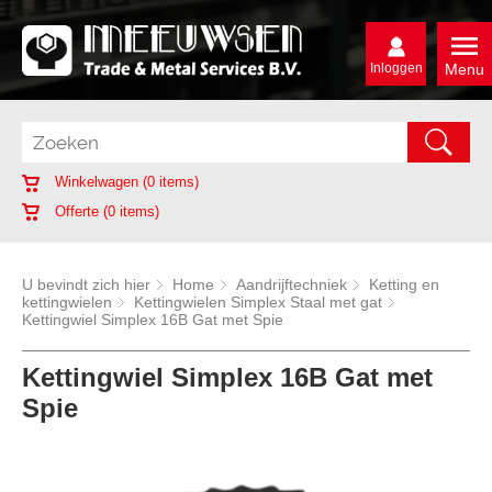
Inloggen
Menu
Winkelwagen (
0
items)
Offerte (
0
items)
U bevindt zich hier
Home
Aandrijftechniek
Ketting en
kettingwielen
Kettingwielen Simplex Staal met gat
Kettingwiel Simplex 16B Gat met Spie
Kettingwiel Simplex 16B Gat met
Spie