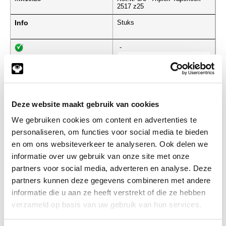
2517 z25
Info
Stuks
-
kwt10t27
Ket.w. 5/8" Triplex Taperlock
2517 z27
Deze website maakt gebruik van cookies
Info
Stuks
We gebruiken cookies om content en advertenties te
personaliseren, om functies voor social media te bieden
-
en om ons websiteverkeer te analyseren. Ook delen we
informatie over uw gebruik van onze site met onze
partners voor social media, adverteren en analyse. Deze
partners kunnen deze gegevens combineren met andere
kwt10t30
Ket.w. 5/8" Triplex Taperlock
2517 z30
informatie die u aan ze heeft verstrekt of die ze hebben
verzameld op basis van uw gebruik van hun services.
Info
Stuks