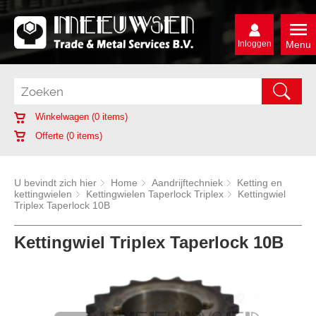
Inloggen
Menu
Winkelwagen (
0
items)
Offerte (
0
items)
U bevindt zich hier
Home
Aandrijftechniek
Ketting en
kettingwielen
Kettingwielen Taperlock Triplex
Kettingwiel
Triplex Taperlock 10B
Kettingwiel Triplex Taperlock 10B