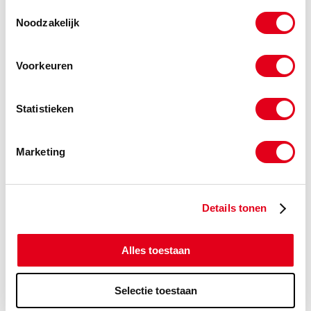
-
Toestemmingsselectie
Noodzakelijk
Voorkeuren
Gerelateerde categorieën voor Kettingwiel
Triplex Taperlock 10B
Statistieken
Marketing
Details tonen
Alles toestaan
Selectie toestaan