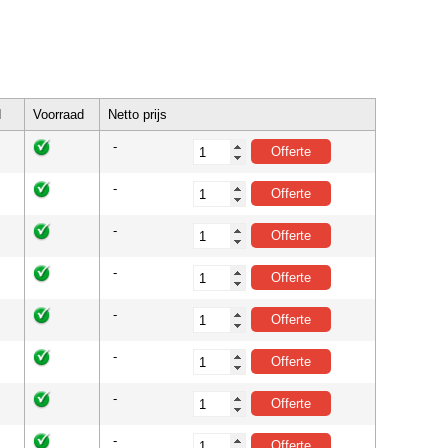
d
Voorraad
Netto prijs
-
-
-
-
-
-
-
-