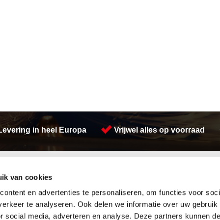
Levering in heel Europa
Vrijwel alles op voorraad
Activiteiten
ik van cookies
Afdichtingen en Rubbers
Walsen
Hang en sluitwerk
Verspaning
ontent en advertenties te personaliseren, om functies voor soci
Leidingappendages
Koudgewalste platen
erkeer te analyseren. Ook delen we informatie over uw gebruik
Looproosters
Buizen snijden
or social media, adverteren en analyse. Deze partners kunnen 
Pompen
Watersnijden