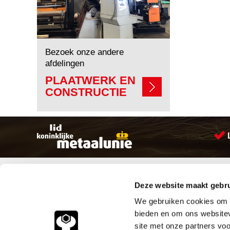
Bezoek onze andere
afdelingen
PLAATWERK EN
CONSTRUCTIE
Sitemap
Producten
Deze website maakt gebru
Account aanmaken
Aandrijftechniek
Producten
Bevestigings materialen
We gebruiken cookies om c
Vacatures
Hydrauliek onderdelen
bieden en om ons websitev
Klantenservice
Leidingcomponenten
site met onze partners vo
Vacatures
Pneumatiek