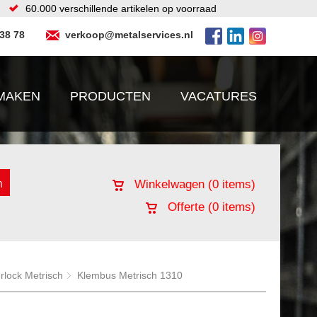
60.000 verschillende artikelen op voorraad
 38 78
verkoop@metalservices.nl
MAKEN
PRODUCTEN
VACATURES
Winkelwagen (
0
items)
Offerte (
0
items)
lock Metrisch
Klembus Metrisch 1310