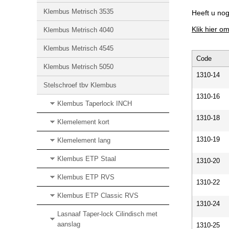
Klembus Metrisch 3535
Heeft u no
Klik hier o
Klembus Metrisch 4040
Klembus Metrisch 4545
Code
Klembus Metrisch 5050
1310-14
Stelschroef tbv Klembus
1310-16
Klembus Taperlock INCH
1310-18
Klemelement kort
1310-19
Klemelement lang
Klembus ETP Staal
1310-20
Klembus ETP RVS
1310-22
Klembus ETP Classic RVS
1310-24
Lasnaaf Taper-lock Cilindisch met
aanslag
1310-25