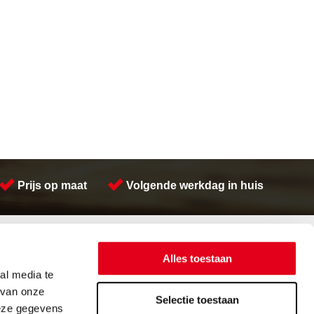
Prijs op maat
Volgende werkdag in huis
Contactinformatie
Meeuwsen Trade & Metal Services B.V.
Alles toestaan
Adres:
Kreeft 5 4401 NZ Yerseke
al media te
Telefoon:
(0113) 57 38 78
 van onze
Email:
verkoop@metalservices.nl
Selectie toestaan
deze gegevens