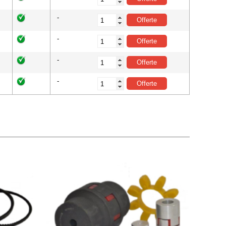
-
-
-
-