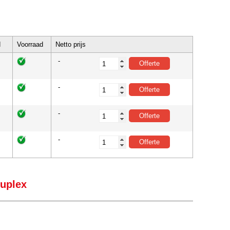
d
Voorraad
Netto prijs
-
-
-
-
Duplex