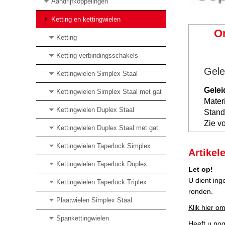
Aandrijfkoppelingen
Ketting en kettingwielen
O
Ketting
Ketting verbindingsschakels
Gele
Kettingwielen Simplex Staal
Gelei
Kettingwielen Simplex Staal met gat
Mater
Kettingwielen Duplex Staal
Stand
Zie vo
Kettingwielen Duplex Staal met gat
Kettingwielen Taperlock Simplex
Artikel
Kettingwielen Taperlock Duplex
Let op!
U dient ing
Kettingwielen Taperlock Triplex
ronden.
Plaatwielen Simplex Staal
Klik hier om
Spankettingwielen
Heeft u no