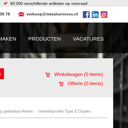
60.000 verschillende artikelen op voorraad
 38 78
verkoop@metalservices.nl
MAKEN
PRODUCTEN
VACATURES
Winkelwagen (
0
items)
Offerte (
0
items)
ng geleideprofielen
Geleideprofiel Type E Duplex