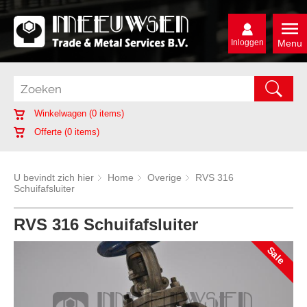
Inloggen
Menu
Winkelwagen (
0
items)
Offerte (
0
items)
U bevindt zich hier
Home
Overige
RVS 316
Schuifafsluiter
RVS 316 Schuifafsluiter
Sale