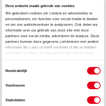
Deze website maakt gebruik van cookies
We gebruiken cookies om content en advertenties te
Uitverkoop0059
RVS316 Schuifafsluiter DN050
personaliseren, om functies voor social media te bieden
PN40 L=151
en om ons websiteverkeer te analyseren. Ook delen we
Info
Stuks
informatie over uw gebruik van onze site met onze
partners voor social media, adverteren en analyse. Deze
-
partners kunnen deze gegevens combineren met andere
informatie die u aan ze heeft verstrekt of die ze hebben
verzameld op basis van uw gebruik van hun services.
Uitverkoop0060
RVS316 Schuifafsluiter DN200
PN10 L=403
Toestemmingsselectie
Noodzakelijk
Info
Stuks
-
Voorkeuren
Statistieken
Uitverkoop0061
RVS316 Schuifafsluiter DN200