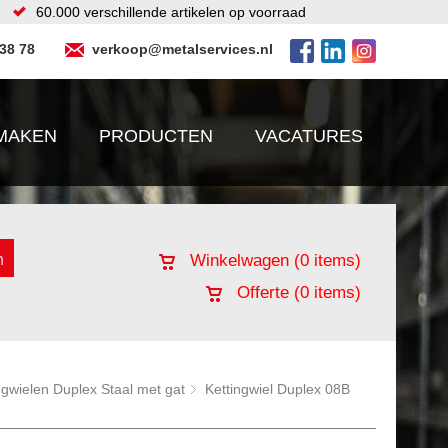
60.000 verschillende artikelen op voorraad
 38 78
verkoop@metalservices.nl
MAKEN
PRODUCTEN
VACATURES
Winkelwagen (
0
items)
Offerte (
0
items)
ngwielen Duplex Staal met gat
Kettingwiel Duplex 08B