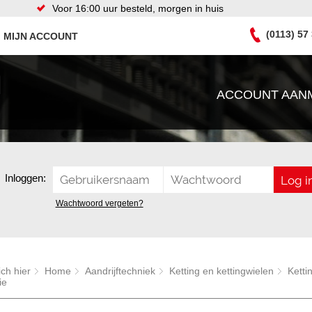
Voor 16:00 uur besteld, morgen in huis
(0113) 57
MIJN ACCOUNT
ACCOUNT AAN
Inloggen:
Wachtwoord vergeten?
ich hier
Home
Aandrijftechniek
Ketting en kettingwielen
Ketti
ie