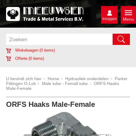
Inloggen
Menu
Winkelwagen (
0
items)
Offerte (
0
items)
U bevindt zich hier
Home
Hydrauliek onderdelen
Parker
Fittingen O-Lok
Male tube - Femall tube
ORFS Haaks
Male-Female
ORFS Haaks Male-Female