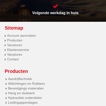
Volgende werkdag in huis
Sitemap
Account aanmaken
Producten
Vacatures
Klantenservice
Vacatures
Contact
Producten
Aandrijftechniek
Afdichtingen en Rubbers
Bevestigings materialen
Hang en sluitwerk
Hydrauliek onderdelen
Leidingappendages