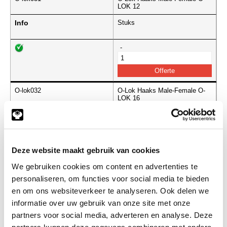
LOK 12
Info
Stuks
-
O-lok032
O-Lok Haaks Male-Female O-
LOK 16
Info
Stuks
-
Deze website maakt gebruik van cookies
We gebruiken cookies om content en advertenties te
personaliseren, om functies voor social media te bieden
O-lok033
O-Lok Haaks Male-Female O-
LOK 20
en om ons websiteverkeer te analyseren. Ook delen we
informatie over uw gebruik van onze site met onze
Info
Stuks
partners voor social media, adverteren en analyse. Deze