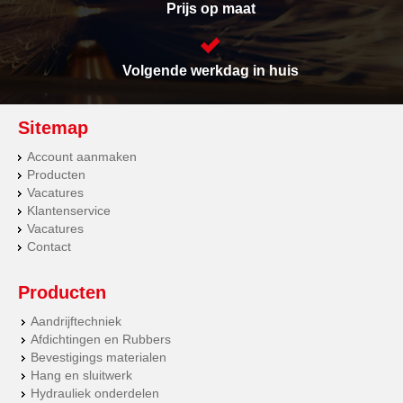
Prijs op maat
Volgende werkdag in huis
Sitemap
Account aanmaken
Producten
Vacatures
Klantenservice
Vacatures
Contact
Producten
Aandrijftechniek
Afdichtingen en Rubbers
Bevestigings materialen
Hang en sluitwerk
Hydrauliek onderdelen