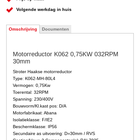
Volgende werkdag in huis
Omschrijving
Documenten
Motorreductor K062 0,75KW 032RPM
30mm
Stroter Haakse motorreductor
Type: K062-MH-80L4
Vermogen: 0,75Kw
Toerental: 32RPM
Spanning: 230/400V
Bouwvorm/Kl.kast pos: D/A
Motorfabrikaat: Abana
Isolatieklasse: F/IE2
Beschermklasse: IP56
Secundaire as uitvoering: D=30mm / RVS