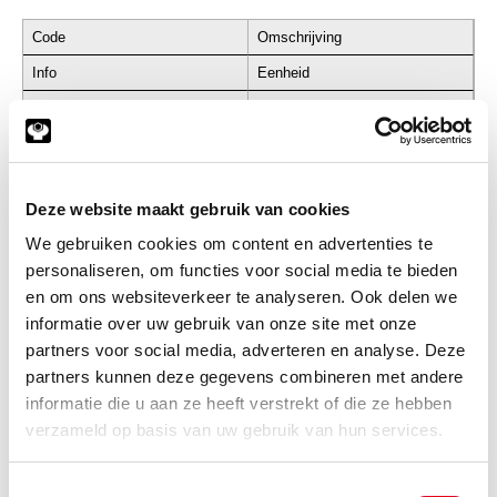
Code
Omschrijving
Info
Eenheid
Voorraad
Netto prijs
FAFNIR-LR204NPPU
FAFNIR Looprol LR 204 NPPU
Info
Stuks
Deze website maakt gebruik van cookies
-
We gebruiken cookies om content en advertenties te
personaliseren, om functies voor social media te bieden
en om ons websiteverkeer te analyseren. Ook delen we
informatie over uw gebruik van onze site met onze
NEU-STO45
NEU Looprol STO 45
partners voor social media, adverteren en analyse. Deze
Info
Stuks
partners kunnen deze gegevens combineren met andere
informatie die u aan ze heeft verstrekt of die ze hebben
-
verzameld op basis van uw gebruik van hun services.
Toestemmingsselectie