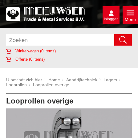
Inloggen
Menu
Winkelwagen (
0
items)
Offerte (
0
items)
U bevindt zich hier
Home
Aandrijftechniek
Lagers
Looprollen
Looprollen overige
Looprollen overige