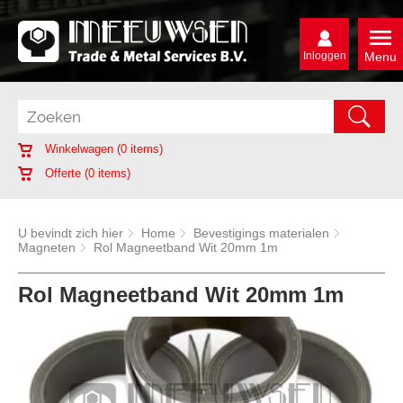
Inloggen
Menu
Winkelwagen (
0
items)
Offerte (
0
items)
U bevindt zich hier
Home
Bevestigings materialen
Magneten
Rol Magneetband Wit 20mm 1m
Rol Magneetband Wit 20mm 1m