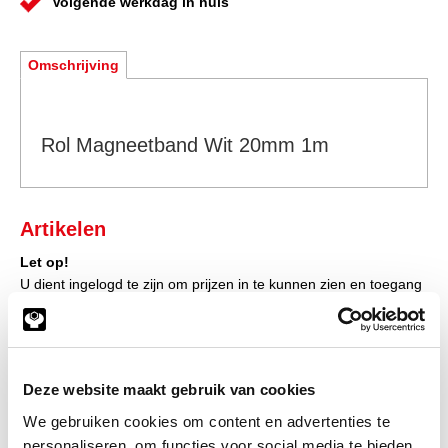
Volgende werkdag in huis
Omschrijving
Rol Magneetband Wit 20mm 1m
Artikelen
Let op!
U dient ingelogd te zijn om prijzen in te kunnen zien en toegang
te verkrijgen tot de winkelwagen, waarna u direct uw bestelling
af kunt ronden.
Klik hier om in te loggen
Deze website maakt gebruik van cookies
Heeft u nog geen account?
We gebruiken cookies om content en advertenties te
Klik hier om klant te worden
personaliseren, om functies voor social media te bieden