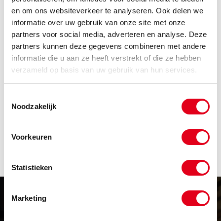
en om ons websiteverkeer te analyseren. Ook delen we
Code
Omschrijving
informatie over uw gebruik van onze site met onze
Info
Eenheid
partners voor social media, adverteren en analyse. Deze
partners kunnen deze gegevens combineren met andere
Voorraad
Netto prijs
informatie die u aan ze heeft verstrekt of die ze hebben
Magneet023
Rol Magneetband Wit 20mm 1m
verzameld op basis van uw gebruik van hun services.
Info
Stuks
Toestemmingsselectie
Noodzakelijk
-
Voorkeuren
Statistieken
Marketing