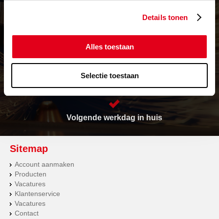
Levering in heel Europa
Details tonen
Alles toestaan
Vrijwel alles op voorraad
Selectie toestaan
Prijs op maat
Volgende werkdag in huis
Sitemap
Account aanmaken
Producten
Vacatures
Klantenservice
Vacatures
Contact