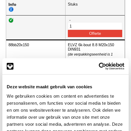
Info
Stuks
-
88bb20x150
ELVZ 6k-bout 8.8 M20x150
DIN931
(de verpakkingseenheid is 1
stuks)
Info
Stuks
-
Deze website maakt gebruik van cookies
We gebruiken cookies om content en advertenties te
personaliseren, om functies voor social media te bieden
en om ons websiteverkeer te analyseren. Ook delen we
88bb20x160
ELVZ 6k-bout 8.8 M20x160
DIN931
informatie over uw gebruik van onze site met onze
(de verpakkingseenheid is 1
partners voor social media, adverteren en analyse. Deze
stuks)