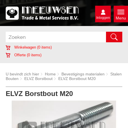
Inloggen
Menu
Winkelwagen (
0
items)
Offerte (
0
items)
U bevindt zich hier
Home
Bevestigings materialen
Stalen
Bouten
ELVZ Borstbout
ELVZ Borstbout M20
ELVZ Borstbout M20