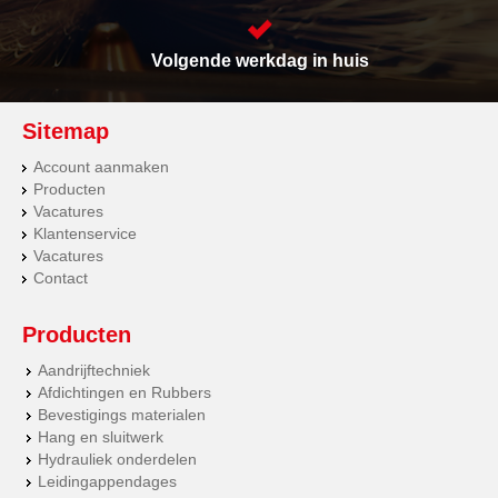
Volgende werkdag in huis
Sitemap
Account aanmaken
Producten
Vacatures
Klantenservice
Vacatures
Contact
Producten
Aandrijftechniek
Afdichtingen en Rubbers
Bevestigings materialen
Hang en sluitwerk
Hydrauliek onderdelen
Leidingappendages