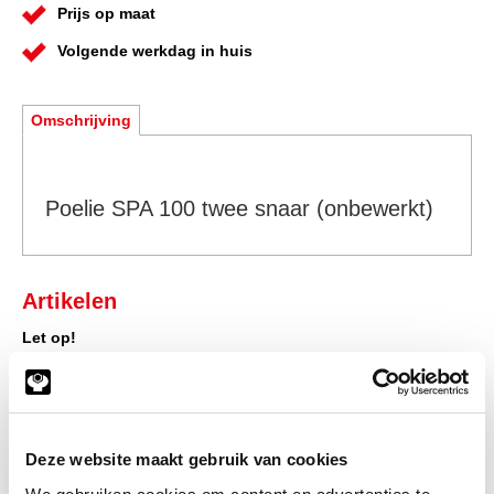
Prijs op maat
Volgende werkdag in huis
Omschrijving
Poelie SPA 100 twee snaar (onbewerkt)
Artikelen
Let op!
U dient ingelogd te zijn om prijzen in te kunnen zien en toegang
te verkrijgen tot de winkelwagen, waarna u direct uw bestelling
af kunt ronden.
Klik hier om in te loggen
Deze website maakt gebruik van cookies
Heeft u nog geen account?