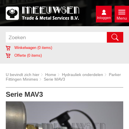
Inloggen
Menu
Winkelwagen (
0
items)
Offerte (
0
items)
U bevindt zich hier
Home
Hydrauliek onderdelen
Parker
Fittingen Minimes
Serie MAV3
Serie MAV3