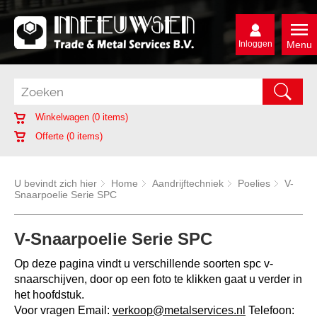
Inloggen
Menu
Winkelwagen (
0
items)
Offerte (
0
items)
U bevindt zich hier
Home
Aandrijftechniek
Poelies
V-
Snaarpoelie Serie SPC
V-Snaarpoelie Serie SPC
Op deze pagina vindt u verschillende soorten spc v-
snaarschijven, door op een foto te klikken gaat u verder in
het hoofdstuk.
Voor vragen Email:
verkoop@metalservices.nl
Telefoon: