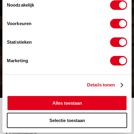
Noodzakelijk
Voorkeuren
Levering in heel Europa
Statistieken
Vrijwel alles op voorraad
Marketing
Prijs op maat
Details tonen
Volgende werkdag in huis
Alles toestaan
Sitemap
Account aanmaken
Selectie toestaan
Producten
Vacatures
Klantenservice