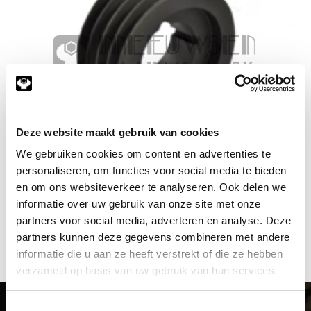
Deze website maakt gebruik van cookies
Copyright © 2026 www.metalservices.nl
We gebruiken cookies om content en advertenties te
4 Rijige SPC V-snaar poelie
personaliseren, om functies voor social media te bieden
en om ons websiteverkeer te analyseren. Ook delen we
informatie over uw gebruik van onze site met onze
partners voor social media, adverteren en analyse. Deze
partners kunnen deze gegevens combineren met andere
informatie die u aan ze heeft verstrekt of die ze hebben
verzameld op basis van uw gebruik van hun services.
Toestemmingsselectie