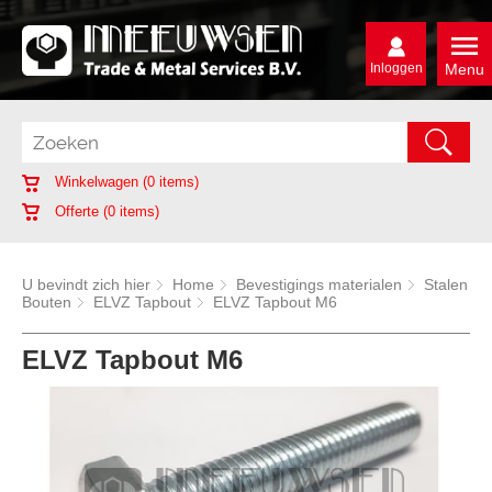
Inloggen
Menu
Winkelwagen (
0
items)
Offerte (
0
items)
U bevindt zich hier
Home
Bevestigings materialen
Stalen
Bouten
ELVZ Tapbout
ELVZ Tapbout M6
ELVZ Tapbout M6