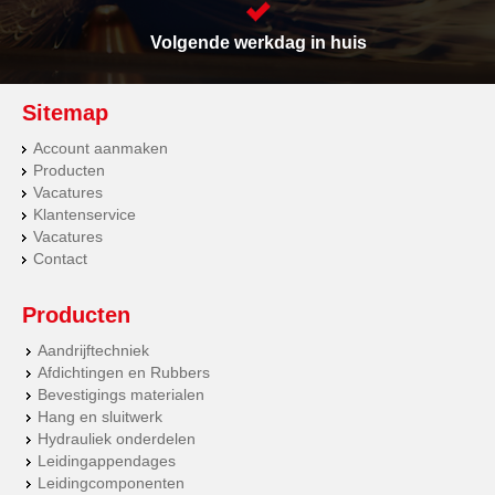
Volgende werkdag in huis
Sitemap
Account aanmaken
Producten
Vacatures
Klantenservice
Vacatures
Contact
Producten
Aandrijftechniek
Afdichtingen en Rubbers
Bevestigings materialen
Hang en sluitwerk
Hydrauliek onderdelen
Leidingappendages
Leidingcomponenten