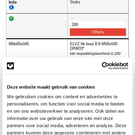
Info
Stuks
-
88tb06x045
ELVZ 6k-bout 8.8 M06x045
DIN933*
(de verpakkingseenheid is 200
stuks)
Info
Stuks
-
Deze website maakt gebruik van cookies
We gebruiken cookies om content en advertenties te
personaliseren, om functies voor social media te bieden
en om ons websiteverkeer te analyseren. Ook delen we
88tb06x050
ELVZ 6k-bout 8.8 M06x050
DIN933
informatie over uw gebruik van onze site met onze
(de verpakkingseenheid is 200
partners voor social media, adverteren en analyse. Deze
stuks)
partners kunnen deze gegevens combineren met andere