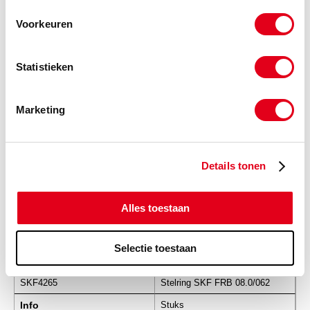
Voorkeuren
SKF4258
Stelring SKF FRB 07.5/062
Statistieken
Info
Stuks
-
Marketing
SKF4259
Stelring SKF FRB 07.5/072
Details tonen
Info
Stuks
Alles toestaan
-
Selectie toestaan
SKF4265
Stelring SKF FRB 08.0/062
Info
Stuks