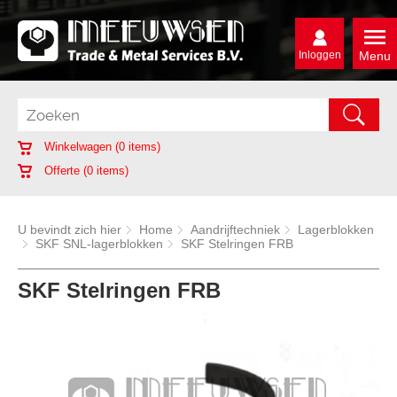
Inloggen
Menu
Winkelwagen (
0
items)
Offerte (
0
items)
U bevindt zich hier
Home
Aandrijftechniek
Lagerblokken
SKF SNL-lagerblokken
SKF Stelringen FRB
SKF Stelringen FRB