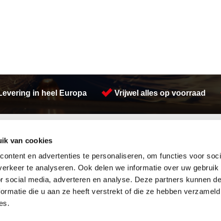
Levering in heel Europa
Vrijwel alles op voorraad
Activiteiten
ik van cookies
Afdichtingen en Rubbers
Constructie
Hang en sluitwerk
Plaatwerk
ontent en advertenties te personaliseren, om functies voor soci
Leidingappendages
Walsen
erkeer te analyseren. Ook delen we informatie over uw gebruik
Looproosters
Plasmasnijden
or social media, adverteren en analyse. Deze partners kunnen 
Pompen
Hydrauliek
ormatie die u aan ze heeft verstrekt of die ze hebben verzameld
Gereedschappen
RVS platen
Waterreiniging
Voorraad platen
es.
Overige
Warmgewalste platen