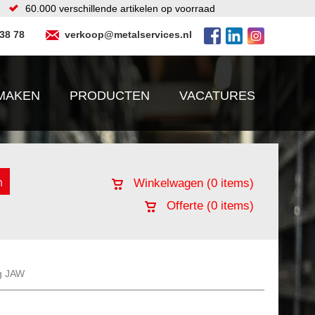
60.000 verschillende artikelen op voorraad
 38 78
verkoop@metalservices.nl
MAKEN
PRODUCTEN
VACATURES
Winkelwagen (
0
items)
Offerte (
0
items)
g JAW