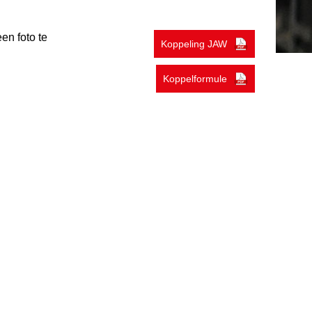
en foto te
Koppeling JAW
Koppelformule