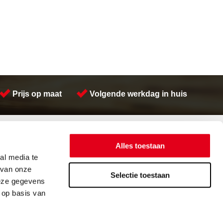
Prijs op maat
Volgende werkdag in huis
Contactinformatie
Meeuwsen Trade & Metal Services B.V.
Alles toestaan
Adres:
Kreeft 5 4401 NZ Yerseke
al media te
Telefoon:
(0113) 57 38 78
 van onze
Email:
verkoop@metalservices.nl
Selectie toestaan
deze gegevens
 op basis van