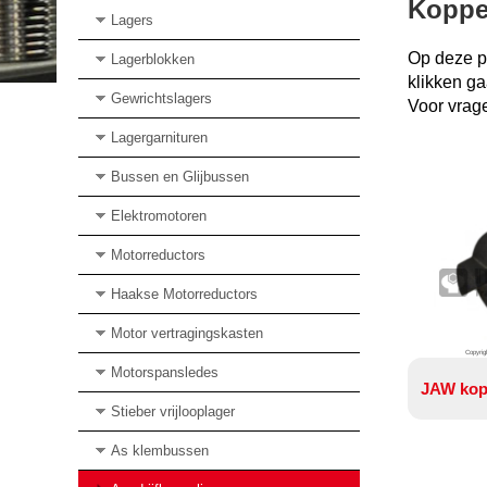
Koppe
Lagers
Op deze pa
Lagerblokken
klikken ga
Gewrichtslagers
Voor vrag
Lagergarnituren
Bussen en Glijbussen
Elektromotoren
Motorreductors
Haakse Motorreductors
Motor vertragingskasten
Copyrig
Motorspansledes
JAW kop
Stieber vrijlooplager
As klembussen