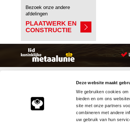
Bezoek onze andere
afdelingen
PLAATWERK EN
CONSTRUCTIE
Sitemap
Producten
Deze website maakt gebru
Account aanmaken
Aandrijftechniek
Producten
Bevestigings materialen
We gebruiken cookies om c
Vacatures
Hydrauliek onderdelen
bieden en om ons websitev
Klantenservice
Leidingcomponenten
site met onze partners vo
Vacatures
Pneumatiek
combineren met andere inf
Contact
Verbruiksartikelen
Smeersystemen
uw gebruik van hun servic
Industriële kunststoffen