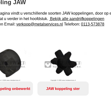
ling JAW
gina vindt u verschillende soorten JAW koppelingen, door op e
at u verder in het hoofdstuk.
Bekijk alle aandrijfkoppelingen
en Email:
verkoop@metalservices.nl
Telefoon:
0113-573878
ht © 2026 www.metalservices.nl
Copyright © 2026 www.metalservices.nl
peling onbewerkt
JAW koppeling ster