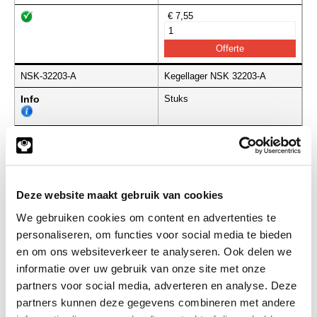
€ 7,55
NSK-32203-A
Kegellager NSK 32203-A
Info
Stuks
-
Deze website maakt gebruik van cookies
NSK-32211
NSK Kegellager 32211
We gebruiken cookies om content en advertenties te
Info
Stuks
personaliseren, om functies voor social media te bieden
en om ons websiteverkeer te analyseren. Ook delen we
€ 15,36
informatie over uw gebruik van onze site met onze
partners voor social media, adverteren en analyse. Deze
partners kunnen deze gegevens combineren met andere
NEU-32305
NEU Kegellager 32305