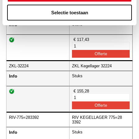
Selectie toestaan
NTN-32222U
NTN Kegellager 32222 U
Info
Stuks
€ 117,43
ZKL-32224
ZKL Kegellager 32224
Info
Stuks
€ 155,28
RIV-775=283392
RIV KEGELLAGER 775=28
3392
Info
Stuks