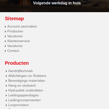
Volgende werkdag in huis
Sitemap
Account aanmaken
Producten
Vacatures
Klantenservice
Vacatures
Contact
Producten
Aandrijftechniek
Afdichtingen en Rubbers
Bevestigings materialen
Hang en sluitwerk
Hydrauliek onderdelen
Leidingappendages
Leidingcomponenten
Looproosters