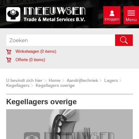
Inloggen
Menu
Winkelwagen (
0
items)
Offerte (
0
items)
U bevindt zich hier
Home
Aandrijftechniek
Lagers
Kegellagers
Kegellagers overige
Kegellagers overige