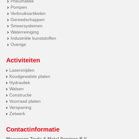
Pneumatiek
Pompen
Verbruiksartikelen
Gereedschappen
Smeersystemen
Waterreiniging
Industriële kunststoffen
Overige
Activiteiten
Lasersnijden
Koudgewalste platen
Hydrauliek
Walsen
Constructie
Voorraad platen
Verspaning
Zetwerk
Contactinformatie
Meeuwsen Trade & Metal Services B.V.