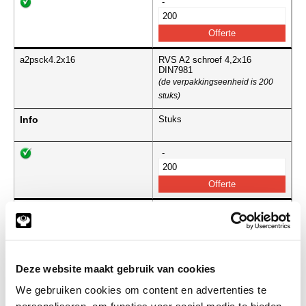
-
a2psck4.2x16
RVS A2 schroef 4,2x16
DIN7981
(de verpakkingseenheid is 200
stuks)
Info
Stuks
-
a2psck4.2x19
RVS A2 schroef 4,2x19
DIN7981
(de verpakkingseenheid is 200
stuks)
Deze website maakt gebruik van cookies
Info
Stuks
We gebruiken cookies om content en advertenties te
-