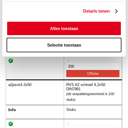
Details tonen
a2psck4.2x38
RVS A2 schroef 4,2x38
DIN7981
Alles toestaan
(de verpakkingseenheid is 200
stuks)
Selectie toestaan
Info
Stuks
-
a2psck4.2x50
RVS A2 schroef 4,2x50
DIN7981
(de verpakkingseenheid is 100
stuks)
Info
Stuks
-