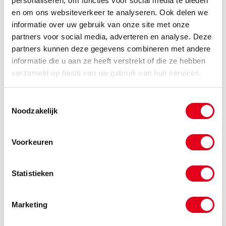
personaliseren, om functies voor social media te bieden
en om ons websiteverkeer te analyseren. Ook delen we
informatie over uw gebruik van onze site met onze
partners voor social media, adverteren en analyse. Deze
a2psck4.2x25
RVS A2 schroef 4,2x25
partners kunnen deze gegevens combineren met andere
DIN7981
(de verpakkingseenheid is 200
informatie die u aan ze heeft verstrekt of die ze hebben
stuks)
verzameld op basis van uw gebruik van hun services.
Info
Stuks
Toestemmingsselectie
-
Noodzakelijk
Voorkeuren
a2psck4.2x32
RVS A2 schroef 4,2x32
DIN7981
(de verpakkingseenheid is 200
Statistieken
stuks)
Info
Stuks
Marketing
-