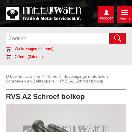
Inloggen
Menu
Winkelwagen (
0
items)
Offerte (
0
items)
U bevindt zich hier
Home
Bevestigings materialen
Schroeven en Zelftappers
RVS A2 Schroef bolkop
RVS A2 Schroef bolkop