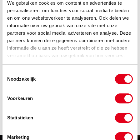
Heeft u nog geen account?
We gebruiken cookies om content en advertenties te
personaliseren, om functies voor social media te bieden
Klik hier om klant te worden
en om ons websiteverkeer te analyseren. Ook delen we
informatie over uw gebruik van onze site met onze
Code
Omschrijving
partners voor social media, adverteren en analyse. Deze
partners kunnen deze gegevens combineren met andere
Info
Eenheid
informatie die u aan ze heeft verstrekt of die ze hebben
Voorraad
Netto prijs
verzameld op basis van uw gebruik van hun services.
0820401100
Ventiel 5/2 NO 1/4"
(Hendelbediend)
Toestemmingsselectie
Info
Stuks
Noodzakelijk
-
Voorkeuren
Statistieken
Marketing