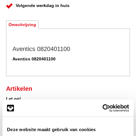
Volgende werkdag in huis
Omschrijving
Aventics 0820401100
Aventics 0820401100
Artikelen
Let op!
U dient ingelogd te zijn om prijzen in te kunnen zien en toegang
te verkrijgen tot de winkelwagen, waarna u direct uw bestelling
af kunt ronden.
Klik hier om in te loggen
Deze website maakt gebruik van cookies