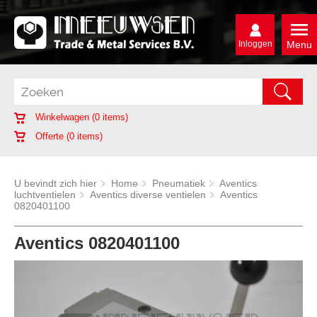
Inloggen
Menu
Winkelwagen (
0
items)
Offerte (
0
items)
U bevindt zich hier
Home
Pneumatiek
Aventics
luchtventielen
Aventics diverse ventielen
Aventics
0820401100
Aventics 0820401100