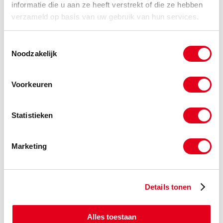
informatie die u aan ze heeft verstrekt of die ze hebben
verzameld op basis van uw gebruik van hun services.
SKF1458
Hoekcontactlager SKF 3308 A
2RS1 TN9 MT3
Toestemmingsselectie
Info
Stuks
Noodzakelijk
-
Voorkeuren
Statistieken
Gerelateerde categorieën voor SKF
Marketing
Hoekcontactlager 3300 dicht
Details tonen
Alles toestaan