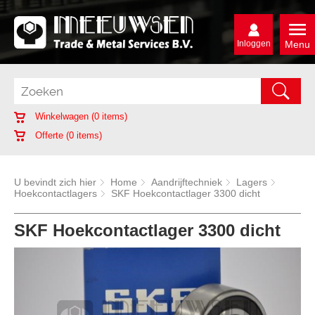
Inloggen
Menu
Winkelwagen (
0
items)
Offerte (
0
items)
U bevindt zich hier
Home
Aandrijftechniek
Lagers
Hoekcontactlagers
SKF Hoekcontactlager 3300 dicht
SKF Hoekcontactlager 3300 dicht