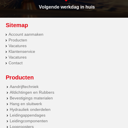
Volgende werkdag in huis
Sitemap
Account aanmaken
Producten
Vacatures
Klantenservice
Vacatures
Contact
Producten
Aandrijftechniek
Afdichtingen en Rubbers
Bevestigings materialen
Hang en sluitwerk
Hydrauliek onderdelen
Leidingappendages
Leidingcomponenten
Looproosters