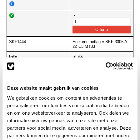
-
SKF1444
Hoekcontactlager SKF 3306 A
2Z C3 MT33
Info
Stuks
-
Deze website maakt gebruik van cookies
We gebruiken cookies om content en advertenties te
SKF1450
Hoekcontactlager SKF 3307 A
2RS1 TN9 MT3
personaliseren, om functies voor social media te bieden
en om ons websiteverkeer te analyseren. Ook delen we
Info
Stuks
informatie over uw gebruik van onze site met onze
partners voor social media, adverteren en analyse. Deze
-
partners kunnen deze gegevens combineren met andere