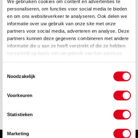
We gebruiken cookies om content en advertenties te
personaliseren, om functies voor social media te bieden
Klik hier om klant te worden
en om ons websiteverkeer te analyseren. Ook delen we
informatie over uw gebruik van onze site met onze
Code
Omschrijving
partners voor social media, adverteren en analyse. Deze
Info
Eenheid
partners kunnen deze gegevens combineren met andere
informatie die u aan ze heeft verstrekt of die ze hebben
Voorraad
Bruto prijs
verzameld op basis van uw gebruik van hun services.
Uitverkoop0031
EMI Elektromotor 200 3000rpm
30,00kw
Toestemmingsselectie
Info
Stuks
Noodzakelijk
€ 707,91
Voorkeuren
Statistieken
Marketing