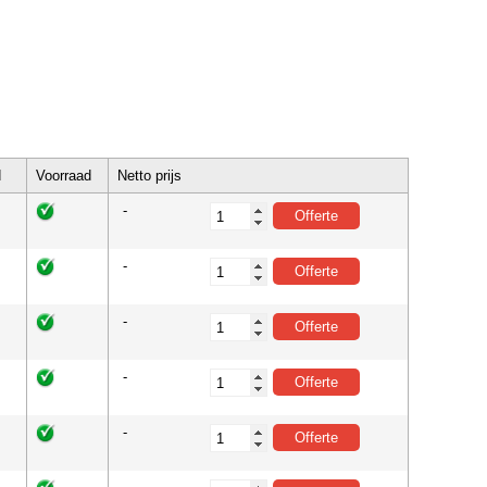
d
Voorraad
Netto prijs
-
-
-
-
-