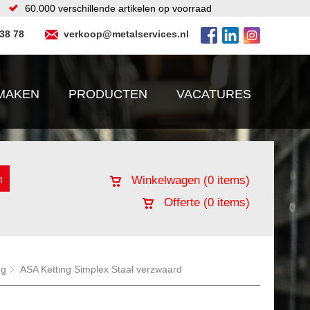
60.000 verschillende artikelen op voorraad
 38 78
verkoop@metalservices.nl
MAKEN
PRODUCTEN
VACATURES
Winkelwagen (
0
items)
Offerte (
0
items)
ng
ASA Ketting Simplex Staal verzwaard