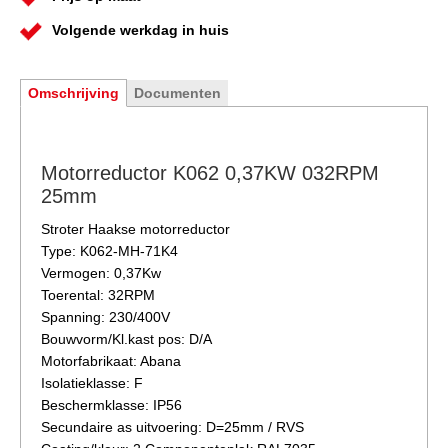
Volgende werkdag in huis
Omschrijving
Documenten
Motorreductor K062 0,37KW 032RPM
25mm
Stroter Haakse motorreductor
Type: K062-MH-71K4
Vermogen: 0,37Kw
Toerental: 32RPM
Spanning: 230/400V
Bouwvorm/Kl.kast pos: D/A
Motorfabrikaat: Abana
Isolatieklasse: F
Beschermklasse: IP56
Secundaire as uitvoering: D=25mm / RVS