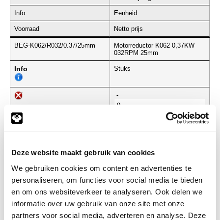
Info
Eenheid
Voorraad
Netto prijs
BEG-K062/R032/0.37/25mm
Motorreductor K062 0,37KW
032RPM 25mm
Info
Stuks
-
Deze website maakt gebruik van cookies
Gerelateerde categorieën voor
Motorreductor K062 0,37KW 032RPM
We gebruiken cookies om content en advertenties te
25mm
personaliseren, om functies voor social media te bieden
en om ons websiteverkeer te analyseren. Ook delen we
informatie over uw gebruik van onze site met onze
partners voor social media, adverteren en analyse. Deze