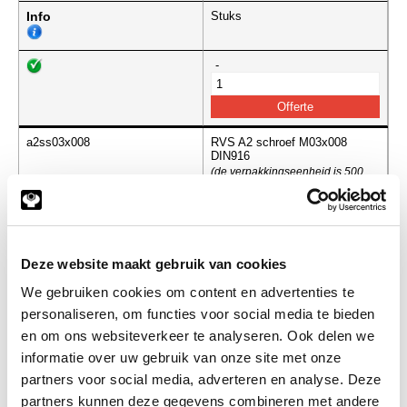
Info
Stuks
-
a2ss03x008
RVS A2 schroef M03x008
DIN916
(de verpakkingseenheid is 500
stuks)
Info
Stuks
Deze website maakt gebruik van cookies
-
We gebruiken cookies om content en advertenties te
personaliseren, om functies voor social media te bieden
en om ons websiteverkeer te analyseren. Ook delen we
a2ss03x010
RVS A2 schroef M03x010
informatie over uw gebruik van onze site met onze
DIN916
(de verpakkingseenheid is 500
partners voor social media, adverteren en analyse. Deze
stuks)
partners kunnen deze gegevens combineren met andere