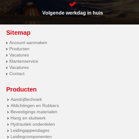
Volgende werkdag in huis
Sitemap
Account aanmaken
Producten
Vacatures
Klantenservice
Vacatures
Contact
Producten
Aandrijftechniek
Afdichtingen en Rubbers
Bevestigings materialen
Hang en sluitwerk
Hydrauliek onderdelen
Leidingappendages
Leidingcomponenten