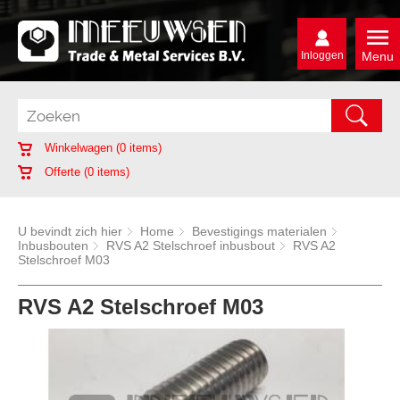
Inloggen
Menu
Winkelwagen (
0
items)
Offerte (
0
items)
U bevindt zich hier
Home
Bevestigings materialen
Inbusbouten
RVS A2 Stelschroef inbusbout
RVS A2
Stelschroef M03
RVS A2 Stelschroef M03